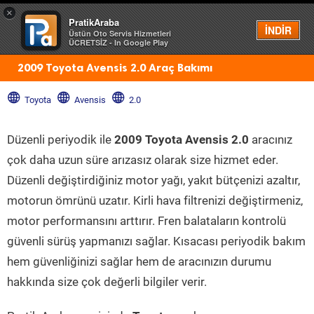
×
PratikAraba
Menü
İNDİR
Üstün Oto Servis Hizmetleri
ÜCRETSİZ - In Google Play
2009 Toyota Avensis 2.0 Araç Bakımı
Toyota
Avensis
2.0
Düzenli periyodik ile
2009 Toyota Avensis 2.0
aracınız
çok daha uzun süre arızasız olarak size hizmet eder.
Düzenli değiştirdiğiniz motor yağı, yakıt bütçenizi azaltır,
motorun ömrünü uzatır. Kirli hava filtrenizi değiştirmeniz,
motor performansını arttırır. Fren balataların kontrolü
güvenli sürüş yapmanızı sağlar. Kısacası periyodik bakım
hem güvenliğinizi sağlar hem de aracınızın durumu
hakkında size çok değerli bilgiler verir.