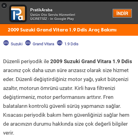
×
PratikAraba
Menü
İNDİR
Üstün Oto Servis Hizmetleri
ÜCRETSİZ - In Google Play
2009 Suzuki Grand Vitara 1.9 Ddis Araç Bakımı
Suzuki
Grand Vitara
1.9 Ddis
Düzenli periyodik ile
2009 Suzuki Grand Vitara 1.9 Ddis
aracınız çok daha uzun süre arızasız olarak size hizmet
eder. Düzenli değiştirdiğiniz motor yağı, yakıt bütçenizi
azaltır, motorun ömrünü uzatır. Kirli hava filtrenizi
değiştirmeniz, motor performansını arttırır. Fren
balataların kontrolü güvenli sürüş yapmanızı sağlar.
Kısacası periyodik bakım hem güvenliğinizi sağlar hem
de aracınızın durumu hakkında size çok değerli bilgiler
verir.