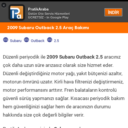
×
PratikAraba
Menü
İNDİR
Üstün Oto Servis Hizmetleri
ÜCRETSİZ - In Google Play
2009 Subaru Outback 2.5 Araç Bakımı
Subaru
Outback
2.5
Düzenli periyodik ile
2009 Subaru Outback 2.5
aracınız
çok daha uzun süre arızasız olarak size hizmet eder.
Düzenli değiştirdiğiniz motor yağı, yakıt bütçenizi azaltır,
motorun ömrünü uzatır. Kirli hava filtrenizi değiştirmeniz,
motor performansını arttırır. Fren balataların kontrolü
güvenli sürüş yapmanızı sağlar. Kısacası periyodik bakım
hem güvenliğinizi sağlar hem de aracınızın durumu
hakkında size çok değerli bilgiler verir.