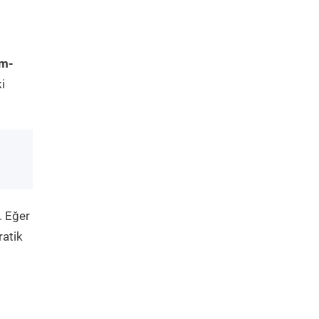
im-
i
. Eğer
ratik