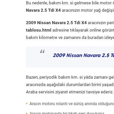
Bu nedenle, bakım km. si gelmese bile motor 
Navara 2.5 Tdi X4
aracınızın motor yağ değişim
2009 Nissan Navara 2.5 Tdi X4
aracınızın per
tablosu.html
adresine tıklayarak online görün
bakım kilometre ve zamanını da buradan izleyeb
“
2009 Nissan Navara 2.5 T
Bazen, periyodik bakım km. si yâda zamanı gelme
aracınızda aşağıdaki durumlardan birini yaşadı
Araba servisini ziyaret etmenizi tavsiye ederiz.
Aracın motoru rolanti ve sürüş anında olduğund
Aracın motorunda bir tıkırtı sesi duyulursa