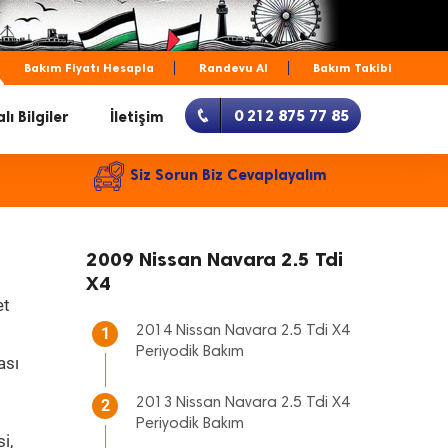
Bakım Fiyatı Hesapla
Randevu Al
Bakım Takibi
0 212 875 77 85
lı Bilgiler
İletişim
Siz Sorun Biz Cevaplayalım
2009 Nissan Navara 2.5 Tdi
X4
et
2014 Nissan Navara 2.5 Tdi X4
1
Periyodik Bakım
ası
2013 Nissan Navara 2.5 Tdi X4
2
Periyodik Bakım
i,