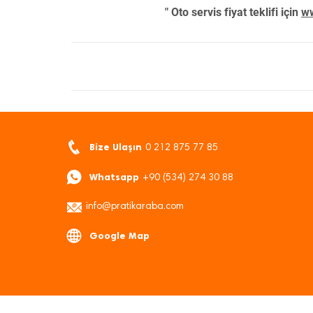
" Oto servis fiyat teklifi için
ww
Bize Ulaşın
0 212 875 77 85
Whatsapp
+90 (534) 274 30 88
info@pratikaraba.com
Google Map