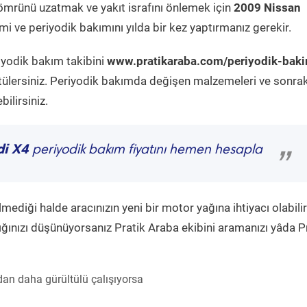
ömrünü uzatmak ve yakıt israfını önlemek için
2009 Nissan
i ve periyodik bakımını yılda bir kez yaptırmanız gerekir.
iyodik bakım takibini
www.pratikaraba.com/periyodik-bak
tülersiniz. Periyodik bakımda değişen malzemeleri ve sonrak
ilirsiniz.
di X4
periyodik bakım fiyatını hemen hesapla
”
diği halde aracınızın yeni bir motor yağına ihtiyacı olabilir
ğınızı düşünüyorsanız Pratik Araba ekibini aramanızı yâda P
an daha gürültülü çalışıyorsa