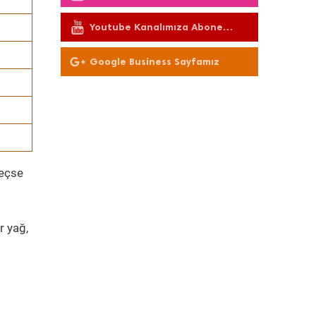
Youtube Kanalımıza Abone
Olun
Google Business Sayfamız
geçse
r yağ,