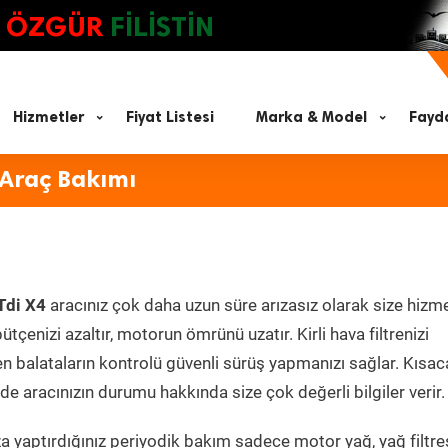
ÖZGÜR
FİLİSTİN
Hizmetler
Fiyat Listesi
Marka & Model
Fayda
 Araç Bakımı
Tdi X4
aracınız çok daha uzun süre arızasız olarak size hizm
ütçenizi azaltır, motorun ömrünü uzatır. Kirli hava filtrenizi
en balataların kontrolü güvenli sürüş yapmanızı sağlar. Kısac
e aracınızın durumu hakkında size çok değerli bilgiler verir.
 yaptırdığınız periyodik bakım sadece motor yağ, yağ filtres