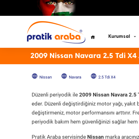
Kurumsal
2009 Nissan Navara 2.5 Tdi X4
Nissan
Navara
2.5 Tdi X4
Düzenli periyodik ile
2009 Nissan Navara 2.5 
eder. Düzenli değiştirdiğiniz motor yağı, yakıt b
değiştirmeniz, motor performansını arttırır. Fr
periyodik bakım hem güvenliğinizi sağlar hem d
Pratik Araba servisinde
Nissan
marka aracınıza