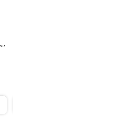
 ve
Suzuki Vitara Periyodik Bakım 7.685 TL
2023 Model 1.4 Hybrid Motor