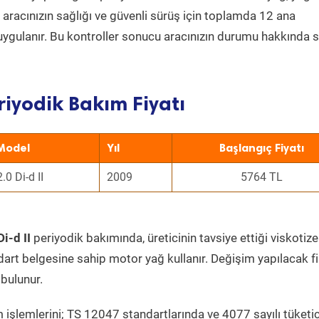
a aracınızın sağlığı ve güvenli sürüş için toplamda 12 ana
uygulanır. Bu kontroller sonucu aracınızın durumu hakkında s
riyodik Bakım Fiyatı
Model
Yıl
Başlangıç Fiyatı
2.0 Di-d II
2009
5764 TL
i-d II
periyodik bakımında, üreticinin tavsiye ettiği viskotize
dart belgesine sahip motor yağ kullanır. Değişim yapılacak fi
bulunur.
 işlemlerini; TS 12047 standartlarında ve 4077 sayılı tüketic