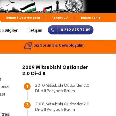
Bakım Fiyatı Hesapla
Randevu Al
Bakım Takibi
0 212 875 77 85
lı Bilgiler
İletişim
Siz Sorun Biz Cevaplayalım
2009 Mitsubishi Outlander
2.0 Di-d II
e
2010 Mitsubishi Outlander 2.0
renizi
1
Di-d II Periyodik Bakım
ası
2008 Mitsubishi Outlander 2.0
3
Di-d II Periyodik Bakım
tresi,