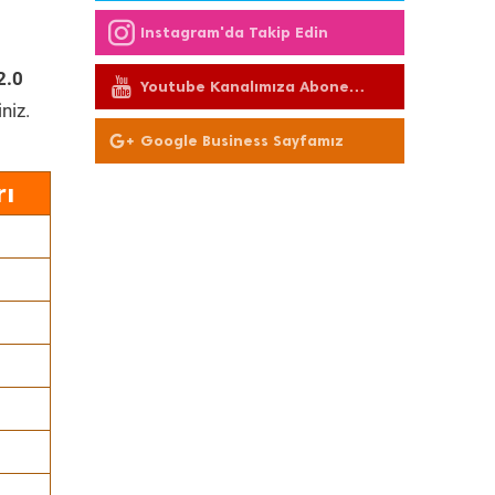
Instagram'da Takip Edin
2.0
Youtube Kanalımıza Abone
Olun
niz.
Google Business Sayfamız
rı