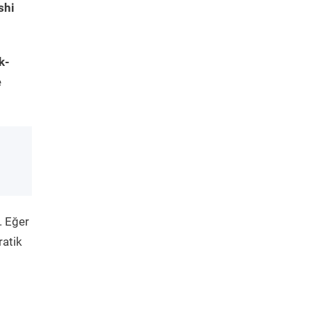
shi
k-
e
. Eğer
ratik