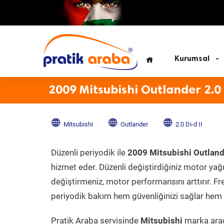
Kurumsal
2009 Mitsubishi Outlander 2.0 
Mitsubishi
Outlander
2.0 Di-d II
Düzenli periyodik ile
2009 Mitsubishi Outlande
hizmet eder. Düzenli değiştirdiğiniz motor yağı, 
değiştirmeniz, motor performansını arttırır. Fr
periyodik bakım hem güvenliğinizi sağlar hem d
Pratik Araba servisinde
Mitsubishi
marka aracı