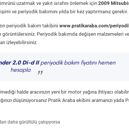
ömrünü uzatmak ve yakıt israfını önlemek için
2009 Mitsubi
şimi ve periyodik bakımını yılda bir kez yaptırmanız gerekir.
zın periyodik bakım takibini
www.pratikaraba.com/periyodi
e görüntülersiniz. Periyodik bakımda değişen malzemeleri v
 izleyebilirsiniz.
der 2.0 Di-d II
periyodik bakım fiyatını hemen
hesapla
”
diği halde aracınızın yeni bir motor yağına ihtiyacı olabilir
ğınızı düşünüyorsanız Pratik Araba ekibini aramanızı yâda P
an daha gürültülü çalışıyorsa