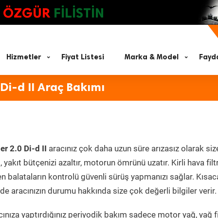
ÖZGÜR
FİLİSTİN
Hizmetler
Fiyat Listesi
Marka & Model
Fayda
Di-d II Araç Bakımı
r 2.0 Di-d II
aracınız çok daha uzun süre arızasız olarak siz
yakıt bütçenizi azaltır, motorun ömrünü uzatır. Kirli hava filt
en balataların kontrolü güvenli sürüş yapmanızı sağlar. Kısac
e aracınızın durumu hakkında size çok değerli bilgiler verir.
nıza yaptırdığınız periyodik bakım sadece motor yağ, yağ fil