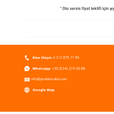
" Oto servis fiyat teklifi için
ww
Bize Ulaşın
0 212 875 77 85
Whatsapp
+90 (534) 274 30 88
info@pratikaraba.com
Google Map