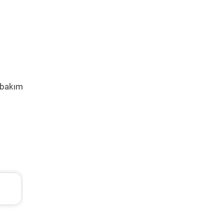
 bakım
TL
Ford Fiesta Periyodik Bakım 6.782 TL
2015 Model 1.6 Ti-Vct Motor