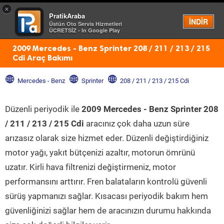
×
PratikAraba
Menü
İNDİR
Üstün Oto Servis Hizmetleri
ÜCRETSİZ - In Google Play
2009 Mercedes - Benz Sprinter 208 / 211 / 213 / 215
Cdi Araç Bakımı
Mercedes - Benz
Sprinter
208 / 211 / 213 / 215 Cdi
Düzenli periyodik ile
2009 Mercedes - Benz Sprinter 208
/ 211 / 213 / 215 Cdi
aracınız çok daha uzun süre
arızasız olarak size hizmet eder. Düzenli değiştirdiğiniz
motor yağı, yakıt bütçenizi azaltır, motorun ömrünü
uzatır. Kirli hava filtrenizi değiştirmeniz, motor
performansını arttırır. Fren balataların kontrolü güvenli
sürüş yapmanızı sağlar. Kısacası periyodik bakım hem
güvenliğinizi sağlar hem de aracınızın durumu hakkında