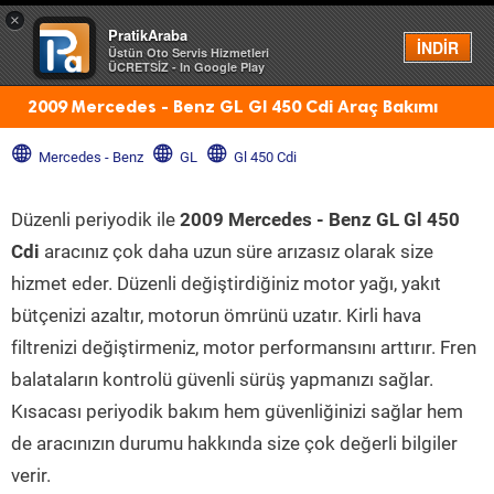
×
PratikAraba
Menü
İNDİR
Üstün Oto Servis Hizmetleri
ÜCRETSİZ - In Google Play
2009 Mercedes - Benz GL Gl 450 Cdi Araç Bakımı
Mercedes - Benz
GL
Gl 450 Cdi
Düzenli periyodik ile
2009 Mercedes - Benz GL Gl 450
Cdi
aracınız çok daha uzun süre arızasız olarak size
hizmet eder. Düzenli değiştirdiğiniz motor yağı, yakıt
bütçenizi azaltır, motorun ömrünü uzatır. Kirli hava
filtrenizi değiştirmeniz, motor performansını arttırır. Fren
balataların kontrolü güvenli sürüş yapmanızı sağlar.
Kısacası periyodik bakım hem güvenliğinizi sağlar hem
de aracınızın durumu hakkında size çok değerli bilgiler
verir.