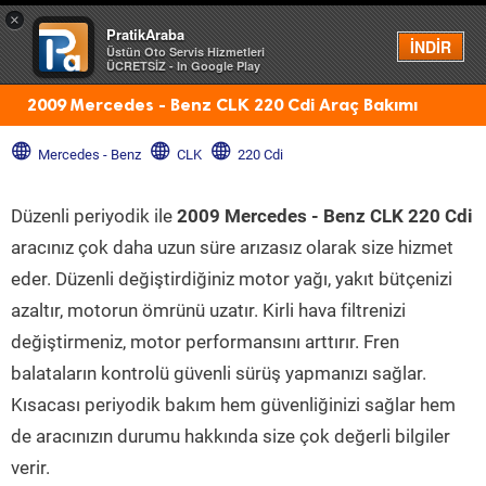
×
PratikAraba
Menü
İNDİR
Üstün Oto Servis Hizmetleri
ÜCRETSİZ - In Google Play
2009 Mercedes - Benz CLK 220 Cdi Araç Bakımı
Mercedes - Benz
CLK
220 Cdi
Düzenli periyodik ile
2009 Mercedes - Benz CLK 220 Cdi
aracınız çok daha uzun süre arızasız olarak size hizmet
eder. Düzenli değiştirdiğiniz motor yağı, yakıt bütçenizi
azaltır, motorun ömrünü uzatır. Kirli hava filtrenizi
değiştirmeniz, motor performansını arttırır. Fren
balataların kontrolü güvenli sürüş yapmanızı sağlar.
Kısacası periyodik bakım hem güvenliğinizi sağlar hem
de aracınızın durumu hakkında size çok değerli bilgiler
verir.