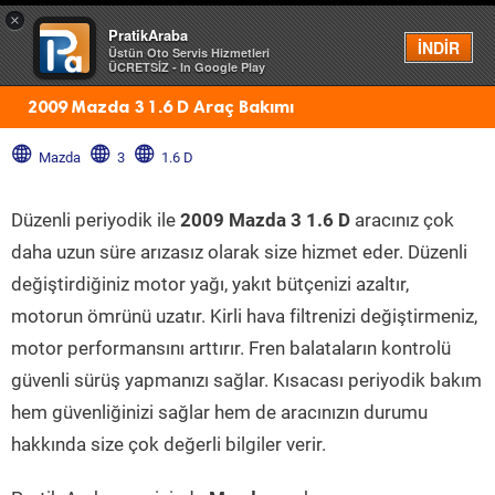
×
PratikAraba
Menü
İNDİR
Üstün Oto Servis Hizmetleri
ÜCRETSİZ - In Google Play
2009 Mazda 3 1.6 D Araç Bakımı
Mazda
3
1.6 D
Düzenli periyodik ile
2009 Mazda 3 1.6 D
aracınız çok
daha uzun süre arızasız olarak size hizmet eder. Düzenli
değiştirdiğiniz motor yağı, yakıt bütçenizi azaltır,
motorun ömrünü uzatır. Kirli hava filtrenizi değiştirmeniz,
motor performansını arttırır. Fren balataların kontrolü
güvenli sürüş yapmanızı sağlar. Kısacası periyodik bakım
hem güvenliğinizi sağlar hem de aracınızın durumu
hakkında size çok değerli bilgiler verir.