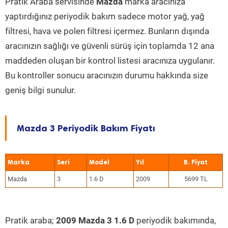
Pratik Araba servisinde
Mazda
marka aracınıza
yaptırdığınız periyodik bakım sadece motor yağ, yağ
filtresi, hava ve polen filtresi içermez. Bunların dışında
aracınızın sağlığı ve güvenli sürüş için toplamda 12 ana
maddeden oluşan bir kontrol listesi aracınıza uygulanır.
Bu kontroller sonucu aracınızın durumu hakkında size
geniş bilgi sunulur.
Mazda 3 Periyodik Bakım Fiyatı
Marka
Seri
Model
Yıl
Mazda
3
1.6 D
2009
5699 TL
Pratik araba;
2009 Mazda 3 1.6 D
periyodik bakımında,