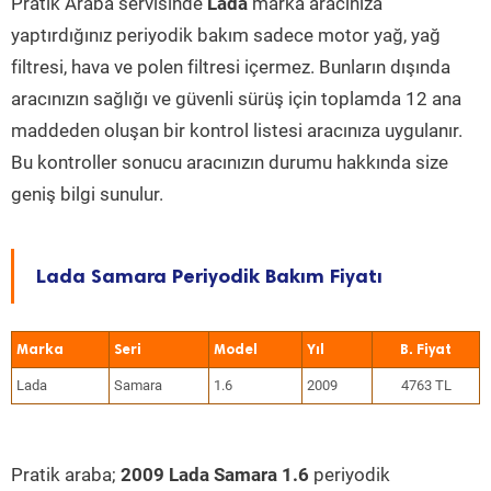
Pratik Araba servisinde
Lada
marka aracınıza
yaptırdığınız periyodik bakım sadece motor yağ, yağ
filtresi, hava ve polen filtresi içermez. Bunların dışında
aracınızın sağlığı ve güvenli sürüş için toplamda 12 ana
maddeden oluşan bir kontrol listesi aracınıza uygulanır.
Bu kontroller sonucu aracınızın durumu hakkında size
geniş bilgi sunulur.
Lada Samara Periyodik Bakım Fiyatı
Marka
Seri
Model
Yıl
Lada
Samara
1.6
2009
4763 TL
Pratik araba;
2009 Lada Samara 1.6
periyodik