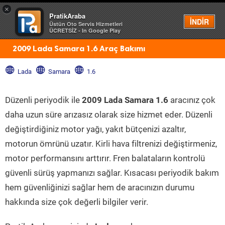
×
PratikAraba
Menü
İNDİR
Üstün Oto Servis Hizmetleri
ÜCRETSİZ - In Google Play
2009 Lada Samara 1.6 Araç Bakımı
Lada
Samara
1.6
Düzenli periyodik ile
2009 Lada Samara 1.6
aracınız çok
daha uzun süre arızasız olarak size hizmet eder. Düzenli
değiştirdiğiniz motor yağı, yakıt bütçenizi azaltır,
motorun ömrünü uzatır. Kirli hava filtrenizi değiştirmeniz,
motor performansını arttırır. Fren balataların kontrolü
güvenli sürüş yapmanızı sağlar. Kısacası periyodik bakım
hem güvenliğinizi sağlar hem de aracınızın durumu
hakkında size çok değerli bilgiler verir.