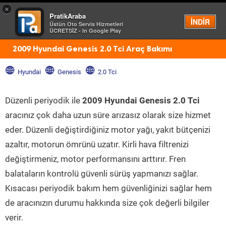
×
PratikAraba
Menü
İNDİR
Üstün Oto Servis Hizmetleri
ÜCRETSİZ - In Google Play
2009 Hyundai Genesis 2.0 Tci Araç Bakımı
Hyundai
Genesis
2.0 Tci
Düzenli periyodik ile
2009 Hyundai Genesis 2.0 Tci
aracınız çok daha uzun süre arızasız olarak size hizmet
eder. Düzenli değiştirdiğiniz motor yağı, yakıt bütçenizi
azaltır, motorun ömrünü uzatır. Kirli hava filtrenizi
değiştirmeniz, motor performansını arttırır. Fren
balataların kontrolü güvenli sürüş yapmanızı sağlar.
Kısacası periyodik bakım hem güvenliğinizi sağlar hem
de aracınızın durumu hakkında size çok değerli bilgiler
verir.