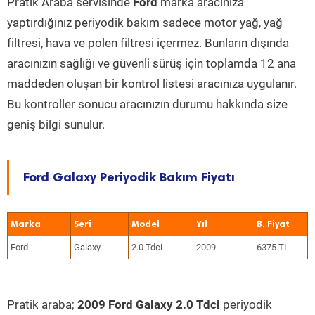
Pratik Araba servisinde
Ford
marka aracınıza
yaptırdığınız periyodik bakım sadece motor yağ, yağ
filtresi, hava ve polen filtresi içermez. Bunların dışında
aracınızın sağlığı ve güvenli sürüş için toplamda 12 ana
maddeden oluşan bir kontrol listesi aracınıza uygulanır.
Bu kontroller sonucu aracınızın durumu hakkında size
geniş bilgi sunulur.
Ford Galaxy Periyodik Bakım Fiyatı
Marka
Seri
Model
Yıl
Ford
Galaxy
2.0 Tdci
2009
6375 TL
Pratik araba;
2009 Ford Galaxy 2.0 Tdci
periyodik