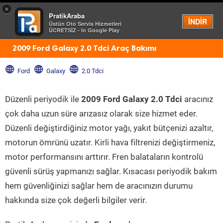
×
PratikAraba
Menü
İNDİR
Üstün Oto Servis Hizmetleri
ÜCRETSİZ - In Google Play
2009 Ford Galaxy 2.0 Tdci Araç Bakımı
Ford
Galaxy
2.0 Tdci
Düzenli periyodik ile
2009 Ford Galaxy 2.0 Tdci
aracınız
çok daha uzun süre arızasız olarak size hizmet eder.
Düzenli değiştirdiğiniz motor yağı, yakıt bütçenizi azaltır,
motorun ömrünü uzatır. Kirli hava filtrenizi değiştirmeniz,
motor performansını arttırır. Fren balataların kontrolü
güvenli sürüş yapmanızı sağlar. Kısacası periyodik bakım
hem güvenliğinizi sağlar hem de aracınızın durumu
hakkında size çok değerli bilgiler verir.