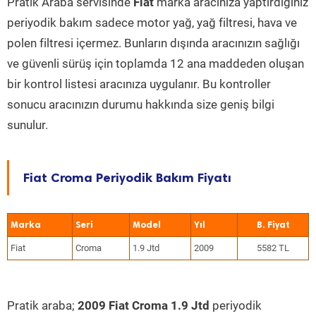
Pratik Araba servisinde
Fiat
marka aracınıza yaptırdığınız
periyodik bakım sadece motor yağ, yağ filtresi, hava ve
polen filtresi içermez. Bunların dışında aracınızın sağlığı
ve güvenli sürüş için toplamda 12 ana maddeden oluşan
bir kontrol listesi aracınıza uygulanır. Bu kontroller
sonucu aracınızın durumu hakkında size geniş bilgi
sunulur.
Fiat Croma Periyodik Bakım Fiyatı
Marka
Seri
Model
Yıl
Fiat
Croma
1.9 Jtd
2009
5582 TL
Pratik araba;
2009 Fiat Croma 1.9 Jtd
periyodik