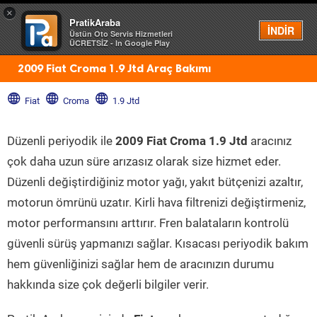
×
PratikAraba
Menü
İNDİR
Üstün Oto Servis Hizmetleri
ÜCRETSİZ - In Google Play
2009 Fiat Croma 1.9 Jtd Araç Bakımı
Fiat
Croma
1.9 Jtd
Düzenli periyodik ile
2009 Fiat Croma 1.9 Jtd
aracınız
çok daha uzun süre arızasız olarak size hizmet eder.
Düzenli değiştirdiğiniz motor yağı, yakıt bütçenizi azaltır,
motorun ömrünü uzatır. Kirli hava filtrenizi değiştirmeniz,
motor performansını arttırır. Fren balataların kontrolü
güvenli sürüş yapmanızı sağlar. Kısacası periyodik bakım
hem güvenliğinizi sağlar hem de aracınızın durumu
hakkında size çok değerli bilgiler verir.