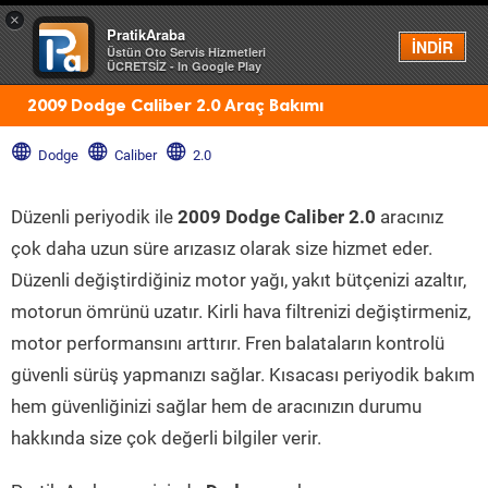
×
PratikAraba
Menü
İNDİR
Üstün Oto Servis Hizmetleri
ÜCRETSİZ - In Google Play
2009 Dodge Caliber 2.0 Araç Bakımı
Dodge
Caliber
2.0
Düzenli periyodik ile
2009 Dodge Caliber 2.0
aracınız
çok daha uzun süre arızasız olarak size hizmet eder.
Düzenli değiştirdiğiniz motor yağı, yakıt bütçenizi azaltır,
motorun ömrünü uzatır. Kirli hava filtrenizi değiştirmeniz,
motor performansını arttırır. Fren balataların kontrolü
güvenli sürüş yapmanızı sağlar. Kısacası periyodik bakım
hem güvenliğinizi sağlar hem de aracınızın durumu
hakkında size çok değerli bilgiler verir.