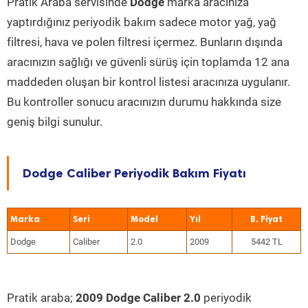
Pratik Araba servisinde
Dodge
marka aracınıza
yaptırdığınız periyodik bakım sadece motor yağ, yağ
filtresi, hava ve polen filtresi içermez. Bunların dışında
aracınızın sağlığı ve güvenli sürüş için toplamda 12 ana
maddeden oluşan bir kontrol listesi aracınıza uygulanır.
Bu kontroller sonucu aracınızın durumu hakkında size
geniş bilgi sunulur.
Dodge Caliber Periyodik Bakım Fiyatı
Marka
Seri
Model
Yıl
Dodge
Caliber
2.0
2009
5442 TL
Pratik araba;
2009 Dodge Caliber 2.0
periyodik