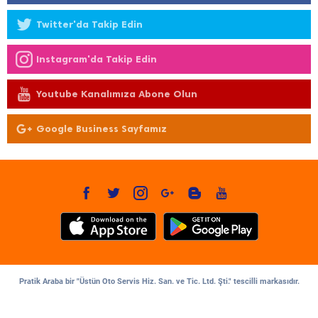
Twitter'da Takip Edin
Instagram'da Takip Edin
Youtube Kanalımıza Abone Olun
Google Business Sayfamız
Pratik Araba bir "Üstün Oto Servis Hiz. San. ve Tic. Ltd. Şti." tescilli markasıdır.