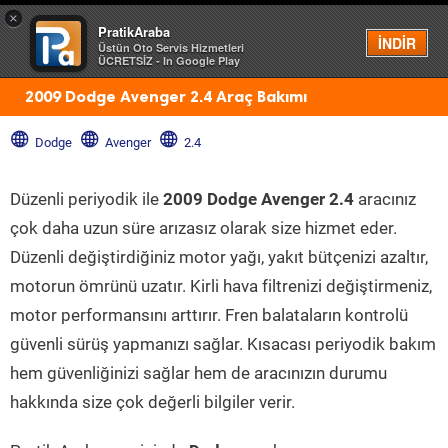
×
PratikAraba
Menü
İNDİR
Üstün Oto Servis Hizmetleri
ÜCRETSİZ - In Google Play
2009 Dodge Avenger 2.4 Araç Bakımı
Dodge
Avenger
2.4
Düzenli periyodik ile
2009 Dodge Avenger 2.4
aracınız
çok daha uzun süre arızasız olarak size hizmet eder.
Düzenli değiştirdiğiniz motor yağı, yakıt bütçenizi azaltır,
motorun ömrünü uzatır. Kirli hava filtrenizi değiştirmeniz,
motor performansını arttırır. Fren balataların kontrolü
güvenli sürüş yapmanızı sağlar. Kısacası periyodik bakım
hem güvenliğinizi sağlar hem de aracınızın durumu
hakkında size çok değerli bilgiler verir.