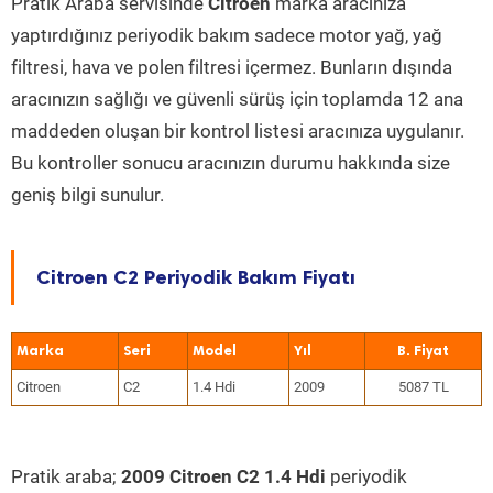
Pratik Araba servisinde
Citroen
marka aracınıza
yaptırdığınız periyodik bakım sadece motor yağ, yağ
filtresi, hava ve polen filtresi içermez. Bunların dışında
aracınızın sağlığı ve güvenli sürüş için toplamda 12 ana
maddeden oluşan bir kontrol listesi aracınıza uygulanır.
Bu kontroller sonucu aracınızın durumu hakkında size
geniş bilgi sunulur.
Citroen C2 Periyodik Bakım Fiyatı
Marka
Seri
Model
Yıl
Citroen
C2
1.4 Hdi
2009
5087 TL
Pratik araba;
2009 Citroen C2 1.4 Hdi
periyodik