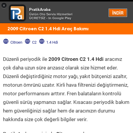
×
PratikAraba
Menü
İNDİR
Üstün Oto Servis Hizmetleri
ÜCRETSİZ - In Google Play
2009 Citroen C2 1.4 Hdi Araç Bakımı
Citroen
C2
1.4 Hdi
Düzenli periyodik ile
2009 Citroen C2 1.4 Hdi
aracınız
çok daha uzun süre arızasız olarak size hizmet eder.
Düzenli değiştirdiğiniz motor yağı, yakıt bütçenizi azaltır,
motorun ömrünü uzatır. Kirli hava filtrenizi değiştirmeniz,
motor performansını arttırır. Fren balataların kontrolü
güvenli sürüş yapmanızı sağlar. Kısacası periyodik bakım
hem güvenliğinizi sağlar hem de aracınızın durumu
hakkında size çok değerli bilgiler verir.