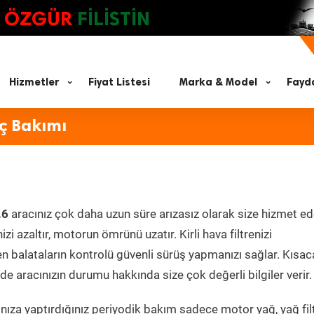
ÖZGÜR
FİLİSTİN
Hizmetler
Fiyat Listesi
Marka & Model
Fayda
aç Bakımı
.6
aracınız çok daha uzun süre arızasız olarak size hizmet ed
zi azaltır, motorun ömrünü uzatır. Kirli hava filtrenizi
en balataların kontrolü güvenli sürüş yapmanızı sağlar. Kısac
e aracınızın durumu hakkında size çok değerli bilgiler verir.
ıza yaptırdığınız periyodik bakım sadece motor yağ, yağ filt