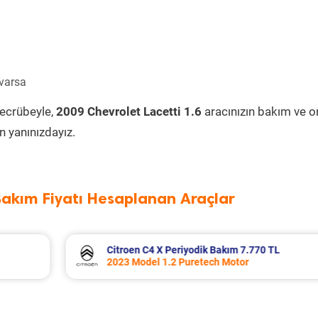
 varsa
tecrübeyle,
2009 Chevrolet Lacetti 1.6
aracınızın bakım ve o
 yanınızdayız.
Bakım Fiyatı Hesaplanan Araçlar
 TL
Volkswagen T-Roc Periyodik Bakım 11.0
2025 Model 1.5 Tsi Motor