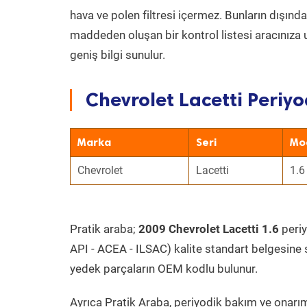
hava ve polen filtresi içermez. Bunların dışınd
maddeden oluşan bir kontrol listesi aracınıza 
geniş bilgi sunulur.
Chevrolet Lacetti Periyo
Marka
Seri
Mo
Chevrolet
Lacetti
1.6
Pratik araba;
2009 Chevrolet Lacetti 1.6
periy
API - ACEA - ILSAC) kalite standart belgesine 
yedek parçaların OEM kodlu bulunur.
Ayrıca Pratik Araba, periyodik bakım ve onarım