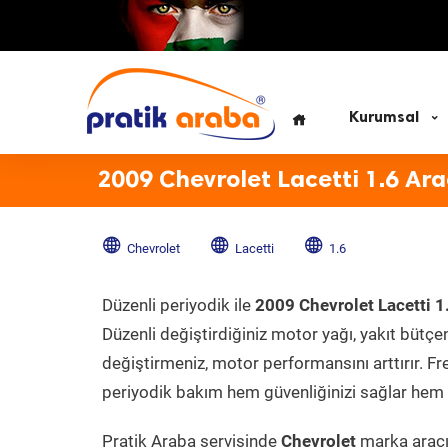
Kurumsal
2009 Chevrolet Lacetti 1.6 Ar
Chevrolet
Lacetti
1.6
Düzenli periyodik ile
2009 Chevrolet Lacetti 1
Düzenli değiştirdiğiniz motor yağı, yakıt bütçeni
değiştirmeniz, motor performansını arttırır. Fr
periyodik bakım hem güvenliğinizi sağlar hem d
Pratik Araba servisinde
Chevrolet
marka aracın