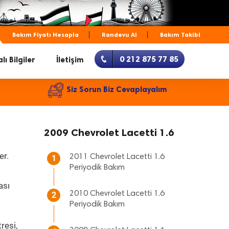
Bakım Fiyatı Hesapla
Randevu Al
Bakım Takibi
0 212 875 77 85
lı Bilgiler
İletişim
Siz Sorun Biz Cevaplayalım
2009 Chevrolet Lacetti 1.6
er.
2011 Chevrolet Lacetti 1.6
1
Periyodik Bakım
ası
2010 Chevrolet Lacetti 1.6
2
Periyodik Bakım
resi,