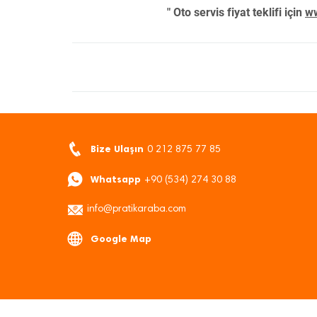
" Oto servis fiyat teklifi için
ww
Bize Ulaşın
0 212 875 77 85
Whatsapp
+90 (534) 274 30 88
info@pratikaraba.com
Google Map