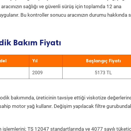
a aracınızın sağlığı ve güvenli sürüş için toplamda 12 ana
uygulanır. Bu kontroller sonucu aracınızın durumu hakkında s
dik Bakım Fiyatı
del
Yıl
Başlangıç Fiyatı
2009
5173 TL
odik bakımında, üreticinin tavsiye ettiği viskotize değerlerind
sahip motor yağ kullanır. Değişim yapılacak filtre gurubunda
 işlemlerini; TS 12047 standartlarında ve 4077 sayılı tüketic