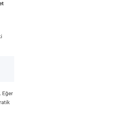
et
i
. Eğer
ratik