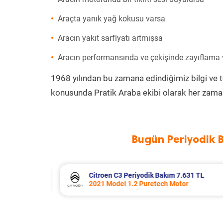
Araçta yanık yağ kokusu varsa
Aracın yakıt sarfiyatı artmışsa
Aracın performansında ve çekişinde zayıflama
1968 yılından bu zamana edindiğimiz bilgi ve 
konusunda Pratik Araba ekibi olarak her zaman
Bugün Periyodik 
31 TL
Citroen C4 X Periyodik Bakım 7.770
r
2023 Model 1.2 Puretech Motor