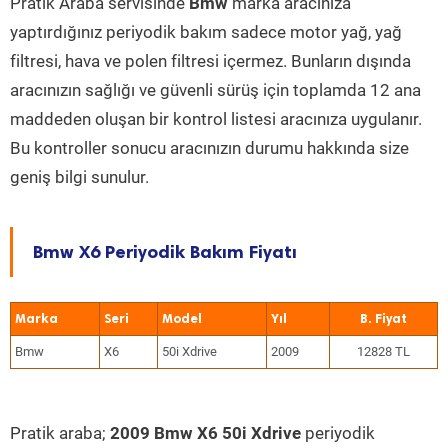
Pratik Araba servisinde
Bmw
marka aracınıza
yaptırdığınız periyodik bakım sadece motor yağ, yağ
filtresi, hava ve polen filtresi içermez. Bunların dışında
aracınızın sağlığı ve güvenli sürüş için toplamda 12 ana
maddeden oluşan bir kontrol listesi aracınıza uygulanır.
Bu kontroller sonucu aracınızın durumu hakkında size
geniş bilgi sunulur.
Bmw X6 Periyodik Bakım Fiyatı
Marka
Seri
Model
Yıl
Bmw
X6
50i Xdrive
2009
12828 TL
Pratik araba;
2009 Bmw X6 50i Xdrive
periyodik