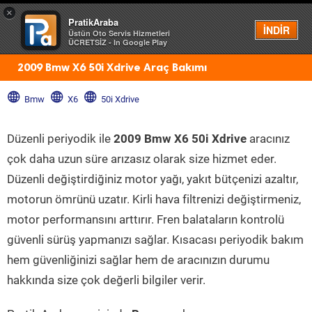
×
PratikAraba
Menü
İNDİR
Üstün Oto Servis Hizmetleri
ÜCRETSİZ - In Google Play
2009 Bmw X6 50i Xdrive Araç Bakımı
Bmw
X6
50i Xdrive
Düzenli periyodik ile
2009 Bmw X6 50i Xdrive
aracınız
çok daha uzun süre arızasız olarak size hizmet eder.
Düzenli değiştirdiğiniz motor yağı, yakıt bütçenizi azaltır,
motorun ömrünü uzatır. Kirli hava filtrenizi değiştirmeniz,
motor performansını arttırır. Fren balataların kontrolü
güvenli sürüş yapmanızı sağlar. Kısacası periyodik bakım
hem güvenliğinizi sağlar hem de aracınızın durumu
hakkında size çok değerli bilgiler verir.