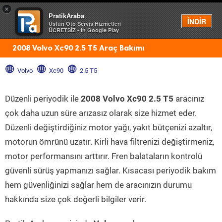
×
PratikAraba
Menü
İNDİR
Üstün Oto Servis Hizmetleri
ÜCRETSİZ - In Google Play
2008 Volvo Xc90 2.5 T5 Araç Bakımı
Volvo
Xc90
2.5 T5
Düzenli periyodik ile
2008 Volvo Xc90 2.5 T5
aracınız
çok daha uzun süre arızasız olarak size hizmet eder.
Düzenli değiştirdiğiniz motor yağı, yakıt bütçenizi azaltır,
motorun ömrünü uzatır. Kirli hava filtrenizi değiştirmeniz,
motor performansını arttırır. Fren balataların kontrolü
güvenli sürüş yapmanızı sağlar. Kısacası periyodik bakım
hem güvenliğinizi sağlar hem de aracınızın durumu
hakkında size çok değerli bilgiler verir.