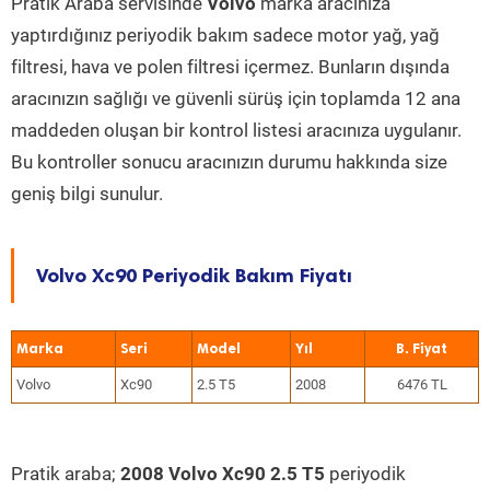
Pratik Araba servisinde
Volvo
marka aracınıza
yaptırdığınız periyodik bakım sadece motor yağ, yağ
filtresi, hava ve polen filtresi içermez. Bunların dışında
aracınızın sağlığı ve güvenli sürüş için toplamda 12 ana
maddeden oluşan bir kontrol listesi aracınıza uygulanır.
Bu kontroller sonucu aracınızın durumu hakkında size
geniş bilgi sunulur.
Volvo Xc90 Periyodik Bakım Fiyatı
Marka
Seri
Model
Yıl
Volvo
Xc90
2.5 T5
2008
6476 TL
Pratik araba;
2008 Volvo Xc90 2.5 T5
periyodik