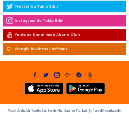
Twitter'da Takip Edin
Instagram'da Takip Edin
Youtube Kanalımıza Abone Olun
Google Business Sayfamız
Pratik Araba bir "Üstün Oto Servis Hiz. San. ve Tic. Ltd. Şti." tescilli markasıdır.