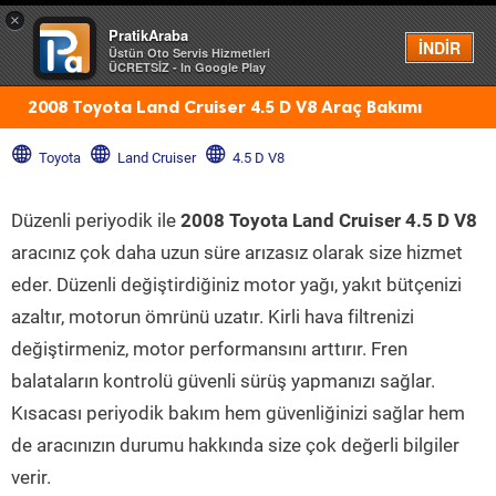
×
PratikAraba
Menü
İNDİR
Üstün Oto Servis Hizmetleri
ÜCRETSİZ - In Google Play
2008 Toyota Land Cruiser 4.5 D V8 Araç Bakımı
Toyota
Land Cruiser
4.5 D V8
Düzenli periyodik ile
2008 Toyota Land Cruiser 4.5 D V8
aracınız çok daha uzun süre arızasız olarak size hizmet
eder. Düzenli değiştirdiğiniz motor yağı, yakıt bütçenizi
azaltır, motorun ömrünü uzatır. Kirli hava filtrenizi
değiştirmeniz, motor performansını arttırır. Fren
balataların kontrolü güvenli sürüş yapmanızı sağlar.
Kısacası periyodik bakım hem güvenliğinizi sağlar hem
de aracınızın durumu hakkında size çok değerli bilgiler
verir.