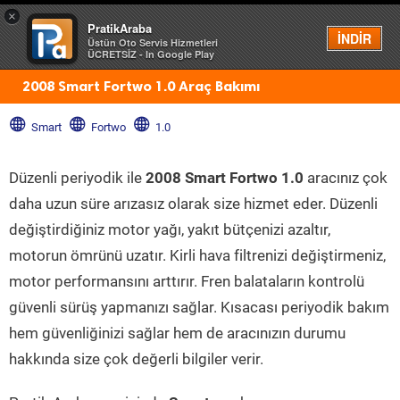
×
PratikAraba
Menü
İNDİR
Üstün Oto Servis Hizmetleri
ÜCRETSİZ - In Google Play
2008 Smart Fortwo 1.0 Araç Bakımı
Smart
Fortwo
1.0
Düzenli periyodik ile
2008 Smart Fortwo 1.0
aracınız çok
daha uzun süre arızasız olarak size hizmet eder. Düzenli
değiştirdiğiniz motor yağı, yakıt bütçenizi azaltır,
motorun ömrünü uzatır. Kirli hava filtrenizi değiştirmeniz,
motor performansını arttırır. Fren balataların kontrolü
güvenli sürüş yapmanızı sağlar. Kısacası periyodik bakım
hem güvenliğinizi sağlar hem de aracınızın durumu
hakkında size çok değerli bilgiler verir.