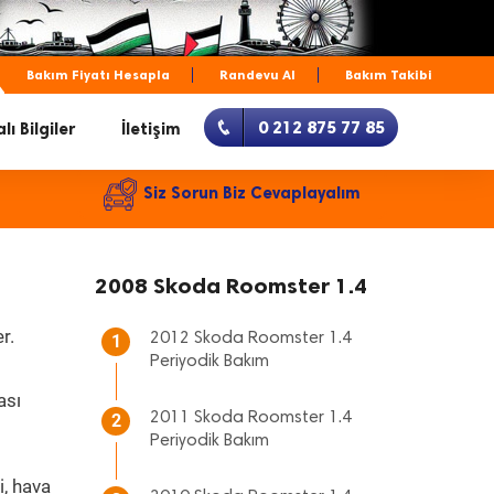
Bakım Fiyatı Hesapla
Randevu Al
Bakım Takibi
0 212 875 77 85
lı Bilgiler
İletişim
Siz Sorun Biz Cevaplayalım
2008 Skoda Roomster 1.4
r.
2012 Skoda Roomster 1.4
1
Periyodik Bakım
ası
2011 Skoda Roomster 1.4
2
Periyodik Bakım
i, hava