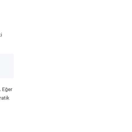
i
. Eğer
ratik