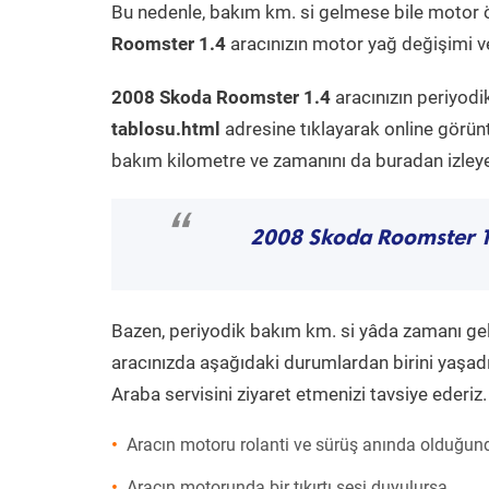
Bu nedenle, bakım km. si gelmese bile motor 
Roomster 1.4
aracınızın motor yağ değişimi ve
2008 Skoda Roomster 1.4
aracınızın periyodi
tablosu.html
adresine tıklayarak online görün
bakım kilometre ve zamanını da buradan izleyeb
“
2008 Skoda Roomster 1
Bazen, periyodik bakım km. si yâda zamanı gelme
aracınızda aşağıdaki durumlardan birini yaşadı
Araba servisini ziyaret etmenizi tavsiye ederiz.
Aracın motoru rolanti ve sürüş anında olduğund
Aracın motorunda bir tıkırtı sesi duyulursa