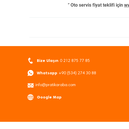
" Oto servis fiyat teklifi için
ww
Bize Ulaşın
0 212 875 77 85
Whatsapp
+90 (534) 274 30 88
info@pratikaraba.com
Google Map