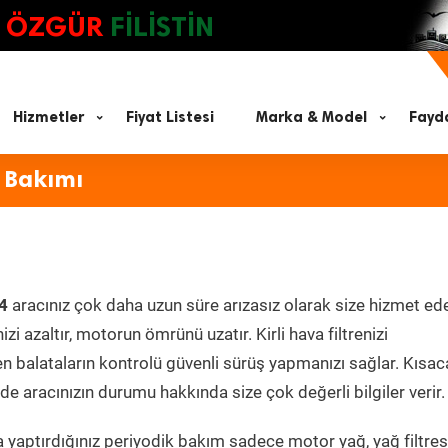
ÖZGÜR
FİLİSTİN
Hizmetler
Fiyat Listesi
Marka & Model
Fayda
 Bakımı
4
aracınız çok daha uzun süre arızasız olarak size hizmet ede
zi azaltır, motorun ömrünü uzatır. Kirli hava filtrenizi
en balataların kontrolü güvenli sürüş yapmanızı sağlar. Kısac
e aracınızın durumu hakkında size çok değerli bilgiler verir.
 yaptırdığınız periyodik bakım sadece motor yağ, yağ filtres