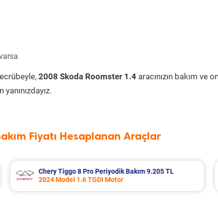
 varsa
tecrübeyle,
2008 Skoda Roomster 1.4
aracınızın bakım ve o
 yanınızdayız.
Bakım Fiyatı Hesaplanan Araçlar
5 TL
Citroen C3 Aircross Periyodik Bakım 7.737 T
2022 Model 1.2 Puretech Motor