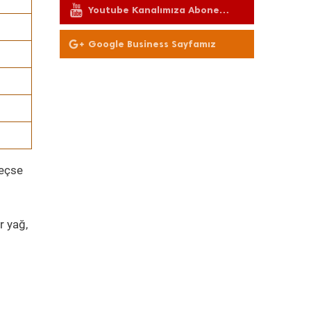
Youtube Kanalımıza Abone
Olun
Google Business Sayfamız
geçse
r yağ,