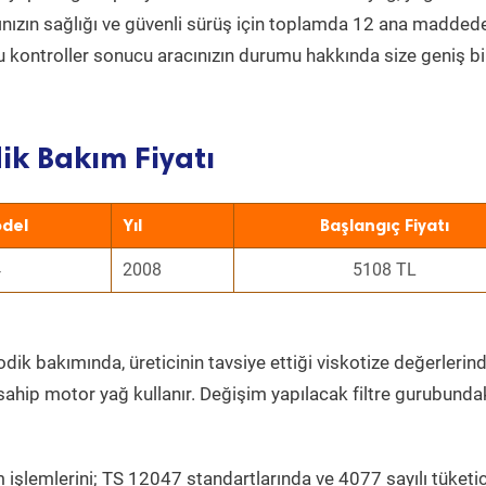
acınızın sağlığı ve güvenli sürüş için toplamda 12 ana madded
 Bu kontroller sonucu aracınızın durumu hakkında size geniş bi
ik Bakım Fiyatı
del
Yıl
Başlangıç Fiyatı
4
2008
5108 TL
dik bakımında, üreticinin tavsiye ettiği viskotize değerlerind
sahip motor yağ kullanır. Değişim yapılacak filtre gurubunda
 işlemlerini; TS 12047 standartlarında ve 4077 sayılı tüketic