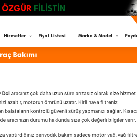
ÖZGÜR
FİLİSTİN
Hizmetler
Fiyat Listesi
Marka & Model
Fayda
Araç Bakımı
9 Dci
aracınız çok daha uzun süre arızasız olarak size hizmet 
zi azaltır, motorun ömrünü uzatır. Kirli hava filtrenizi
en balataların kontrolü güvenli sürüş yapmanızı sağlar. Kısac
e aracınızın durumu hakkında size çok değerli bilgiler verir.
a yaptırdığınız periyodik bakım sadece motor yağ, yağ filtre