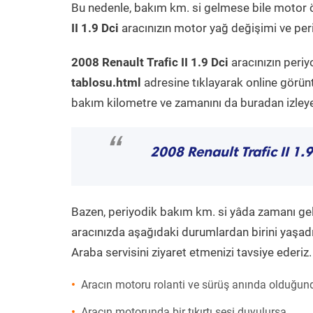
Bu nedenle, bakım km. si gelmese bile motor 
II 1.9 Dci
aracınızın motor yağ değişimi ve peri
2008 Renault Trafic II 1.9 Dci
aracınızın periy
tablosu.html
adresine tıklayarak online görün
bakım kilometre ve zamanını da buradan izleyeb
“
2008 Renault Trafic II 1.9
Bazen, periyodik bakım km. si yâda zamanı gelme
aracınızda aşağıdaki durumlardan birini yaşadı
Araba servisini ziyaret etmenizi tavsiye ederiz.
Aracın motoru rolanti ve sürüş anında olduğund
Aracın motorunda bir tıkırtı sesi duyulursa