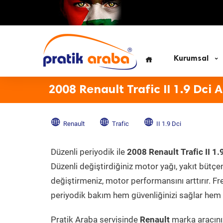
Kurumsal
2008 Renault Trafic II 1.9 Dci 
Renault
Trafic
II 1.9 Dci
Düzenli periyodik ile
2008 Renault Trafic II 1.
Düzenli değiştirdiğiniz motor yağı, yakıt bütçeni
değiştirmeniz, motor performansını arttırır. Fr
periyodik bakım hem güvenliğinizi sağlar hem d
Pratik Araba servisinde
Renault
marka aracınız