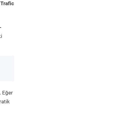
Trafic
-
i
. Eğer
ratik