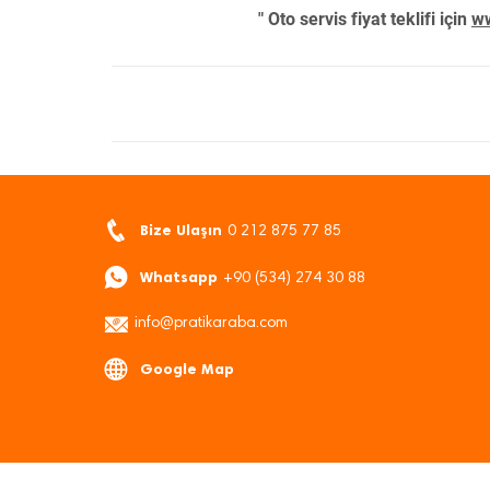
" Oto servis fiyat teklifi için
ww
Bize Ulaşın
0 212 875 77 85
Whatsapp
+90 (534) 274 30 88
info@pratikaraba.com
Google Map