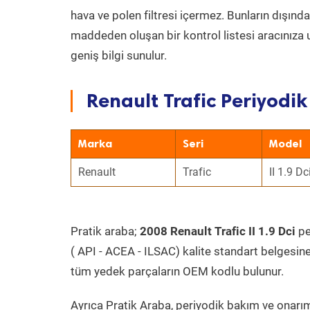
hava ve polen filtresi içermez. Bunların dışınd
maddeden oluşan bir kontrol listesi aracınıza 
geniş bilgi sunulur.
Renault Trafic Periyodik
Marka
Seri
Model
Renault
Trafic
II 1.9 Dc
Pratik araba;
2008 Renault Trafic II 1.9 Dci
pe
( API - ACEA - ILSAC) kalite standart belgesin
tüm yedek parçaların OEM kodlu bulunur.
Ayrıca Pratik Araba, periyodik bakım ve onarım