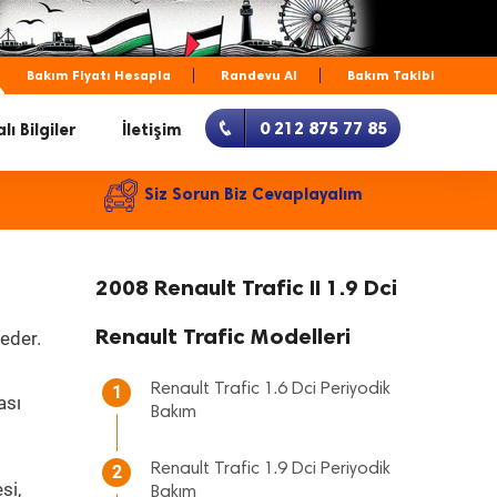
Bakım Fiyatı Hesapla
Randevu Al
Bakım Takibi
0 212 875 77 85
lı Bilgiler
İletişim
Siz Sorun Biz Cevaplayalım
2008 Renault Trafic II 1.9 Dci
Renault Trafic Modelleri
eder.
Renault Trafic 1.6 Dci Periyodik
1
ası
Bakım
Renault Trafic 1.9 Dci Periyodik
2
si,
Bakım