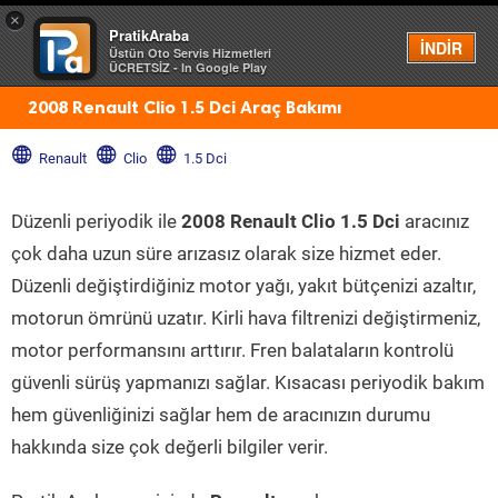
×
PratikAraba
Menü
İNDİR
Üstün Oto Servis Hizmetleri
ÜCRETSİZ - In Google Play
2008 Renault Clio 1.5 Dci Araç Bakımı
Renault
Clio
1.5 Dci
Düzenli periyodik ile
2008 Renault Clio 1.5 Dci
aracınız
çok daha uzun süre arızasız olarak size hizmet eder.
Düzenli değiştirdiğiniz motor yağı, yakıt bütçenizi azaltır,
motorun ömrünü uzatır. Kirli hava filtrenizi değiştirmeniz,
motor performansını arttırır. Fren balataların kontrolü
güvenli sürüş yapmanızı sağlar. Kısacası periyodik bakım
hem güvenliğinizi sağlar hem de aracınızın durumu
hakkında size çok değerli bilgiler verir.