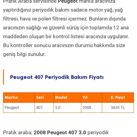
Pratik Araba servisinde
Peugeot
marka aracınıza
yaptırdığınız periyodik bakım sadece motor yağ, yağ
filtresi, hava ve polen filtresi içermez. Bunların dışında
aracınızın sağlığı ve güvenli sürüş için toplamda 12 ana
maddeden oluşan bir kontrol listesi aracınıza uygulanır.
Bu kontroller sonucu aracınızın durumu hakkında size
geniş bilgi sunulur.
Peugeot 407 Periyodik Bakım Fiyatı
Marka
Seri
Model
Yıl
Peugeot
407
3.0
2008
5635 TL
Pratik araba;
2008 Peugeot 407 3.0
periyodik