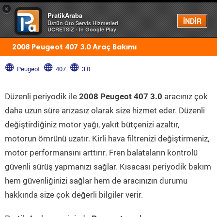
×
PratikAraba
Menü
İNDİR
Üstün Oto Servis Hizmetleri
ÜCRETSİZ - In Google Play
2008 Peugeot 407 3.0 Araç Bakımı
Peugeot
407
3.0
Düzenli periyodik ile
2008 Peugeot 407 3.0
aracınız çok
daha uzun süre arızasız olarak size hizmet eder. Düzenli
değiştirdiğiniz motor yağı, yakıt bütçenizi azaltır,
motorun ömrünü uzatır. Kirli hava filtrenizi değiştirmeniz,
motor performansını arttırır. Fren balataların kontrolü
güvenli sürüş yapmanızı sağlar. Kısacası periyodik bakım
hem güvenliğinizi sağlar hem de aracınızın durumu
hakkında size çok değerli bilgiler verir.