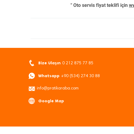
" Oto servis fiyat teklifi için
ww
Bize Ulaşın
0 212 875 77 85
Whatsapp
+90 (534) 274 30 88
info@pratikaraba.com
Google Map