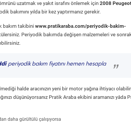
ömrünü uzatmak ve yakıt israfını önlemek için
2008 Peugeo
dik bakımını yılda bir kez yaptırmanız gerekir.
k bakım takibini
www.pratikaraba.com/periyodik-bakim-
tülersiniz. Periyodik bakımda değişen malzemeleri ve sonrak
ilirsiniz.
Hdi
periyodik bakım fiyatını hemen hesapla
”
diği halde aracınızın yeni bir motor yağına ihtiyacı olabilir
ğınızı düşünüyorsanız Pratik Araba ekibini aramanızı yâda P
an daha gürültülü çalışıyorsa