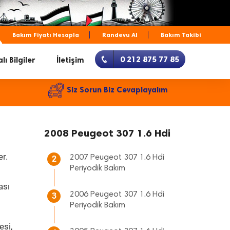
Bakım Fiyatı Hesapla
Randevu Al
Bakım Takibi
0 212 875 77 85
lı Bilgiler
İletişim
Siz Sorun Biz Cevaplayalım
2008 Peugeot 307 1.6 Hdi
er.
2007 Peugeot 307 1.6 Hdi
2
Periyodik Bakım
ası
2006 Peugeot 307 1.6 Hdi
3
Periyodik Bakım
esi,