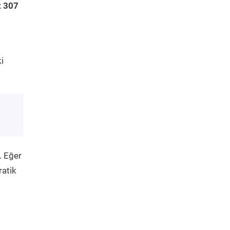
t 307
i
. Eğer
ratik