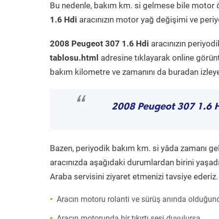
Bu nedenle, bakım km. si gelmese bile motor 
1.6 Hdi
aracınızın motor yağ değişimi ve periyo
2008 Peugeot 307 1.6 Hdi
aracınızın periyodi
tablosu.html
adresine tıklayarak online görün
bakım kilometre ve zamanını da buradan izleyeb
“
2008 Peugeot 307 1.6 
Bazen, periyodik bakım km. si yâda zamanı gelme
aracınızda aşağıdaki durumlardan birini yaşadı
Araba servisini ziyaret etmenizi tavsiye ederiz.
Aracın motoru rolanti ve sürüş anında olduğund
Aracın motorunda bir tıkırtı sesi duyulursa