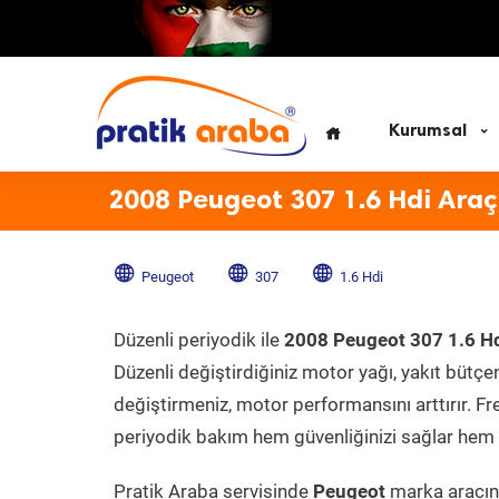
Kurumsal
2008 Peugeot 307 1.6 Hdi Araç
Peugeot
307
1.6 Hdi
Düzenli periyodik ile
2008 Peugeot 307 1.6 H
Düzenli değiştirdiğiniz motor yağı, yakıt bütçeni
değiştirmeniz, motor performansını arttırır. Fr
periyodik bakım hem güvenliğinizi sağlar hem d
Pratik Araba servisinde
Peugeot
marka aracını