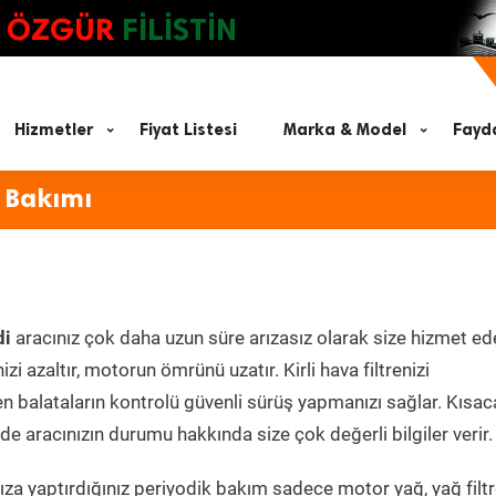
ÖZGÜR
FİLİSTİN
Hizmetler
Fiyat Listesi
Marka & Model
Fayda
 Bakımı
di
aracınız çok daha uzun süre arızasız olarak size hizmet ed
zi azaltır, motorun ömrünü uzatır. Kirli hava filtrenizi
en balataların kontrolü güvenli sürüş yapmanızı sağlar. Kısac
e aracınızın durumu hakkında size çok değerli bilgiler verir.
za yaptırdığınız periyodik bakım sadece motor yağ, yağ filtr