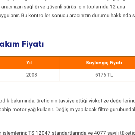
a aracınızın sağlığı ve güvenli sürüş için toplamda 12 ana
uygulanır. Bu kontroller sonucu aracınızın durumu hakkında s
akım Fiyatı
Yıl
Başlangıç Fiyatı
2008
5176 TL
dik bakımında, üreticinin tavsiye ettiği viskotize değerlerind
sahip motor yağ kullanır. Değişim yapılacak filtre gurubunda
 işlemlerini; TS 12047 standartlarında ve 4077 sayılı tüketic