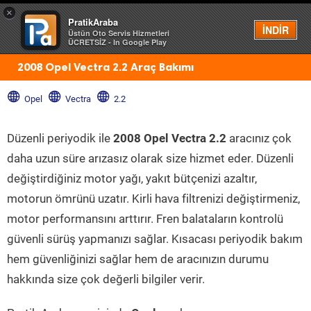
×
PratikAraba
Menü
İNDİR
Üstün Oto Servis Hizmetleri
ÜCRETSİZ - In Google Play
2008 Opel Vectra 2.2 Araç Bakımı
Opel
Vectra
2.2
Düzenli periyodik ile
2008 Opel Vectra 2.2
aracınız çok
daha uzun süre arızasız olarak size hizmet eder. Düzenli
değiştirdiğiniz motor yağı, yakıt bütçenizi azaltır,
motorun ömrünü uzatır. Kirli hava filtrenizi değiştirmeniz,
motor performansını arttırır. Fren balataların kontrolü
güvenli sürüş yapmanızı sağlar. Kısacası periyodik bakım
hem güvenliğinizi sağlar hem de aracınızın durumu
hakkında size çok değerli bilgiler verir.