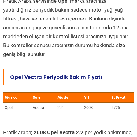
Pratik Araba servisinde
Opel
marka aracınıza
yaptırdığınız periyodik bakım sadece motor yağ, yağ
filtresi, hava ve polen filtresi içermez. Bunların dışında
aracınızın sağlığı ve güvenli sürüş için toplamda 12 ana
maddeden oluşan bir kontrol listesi aracınıza uygulanır.
Bu kontroller sonucu aracınızın durumu hakkında size
geniş bilgi sunulur.
Opel Vectra Periyodik Bakım Fiyatı
Marka
Seri
Model
Yıl
Opel
Vectra
2.2
2008
5725 TL
Pratik araba;
2008 Opel Vectra 2.2
periyodik bakımında,