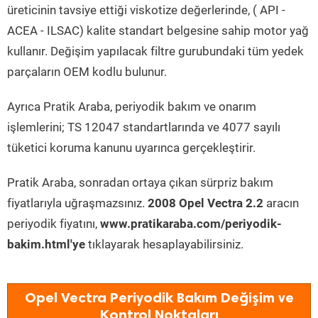
üreticinin tavsiye ettiği viskotize değerlerinde, ( API -
ACEA - ILSAC) kalite standart belgesine sahip motor yağ
kullanır. Değişim yapılacak filtre gurubundaki tüm yedek
parçaların OEM kodlu bulunur.
Ayrıca Pratik Araba, periyodik bakım ve onarım
işlemlerini; TS 12047 standartlarında ve 4077 sayılı
tüketici koruma kanunu uyarınca gerçekleştirir.
Pratik Araba, sonradan ortaya çıkan sürpriz bakım
fiyatlarıyla uğraşmazsınız.
2008 Opel Vectra 2.2
aracın
periyodik fiyatını,
www.pratikaraba.com/periyodik-
bakim.html'ye
tıklayarak hesaplayabilirsiniz.
Opel Vectra Periyodik Bakım Değişim ve
Kontrol Noktaları