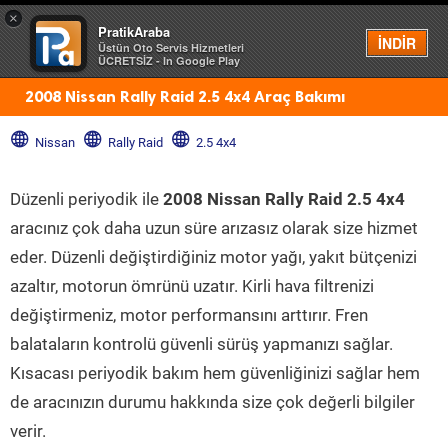
×
PratikAraba
Menü
İNDİR
Üstün Oto Servis Hizmetleri
ÜCRETSİZ - In Google Play
2008 Nissan Rally Raid 2.5 4x4 Araç Bakımı
Nissan
Rally Raid
2.5 4x4
Düzenli periyodik ile
2008 Nissan Rally Raid 2.5 4x4
aracınız çok daha uzun süre arızasız olarak size hizmet
eder. Düzenli değiştirdiğiniz motor yağı, yakıt bütçenizi
azaltır, motorun ömrünü uzatır. Kirli hava filtrenizi
değiştirmeniz, motor performansını arttırır. Fren
balataların kontrolü güvenli sürüş yapmanızı sağlar.
Kısacası periyodik bakım hem güvenliğinizi sağlar hem
de aracınızın durumu hakkında size çok değerli bilgiler
verir.