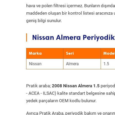
hava ve polen filtresi içermez. Bunların dışınd
maddeden oluşan bir kontrol listesi aracınıza 
geniş bilgi sunulur.
Nissan Almera Periyodik
Marka
Seri
Mode
Nissan
Almera
1.5
Pratik araba;
2008 Nissan Almera 1.5
periyodi
- ACEA - ILSAC) kalite standart belgesine sahi
yedek parçaların OEM kodlu bulunur.
Ayrıca Pratik Araba, periyodik bakım ve onarım