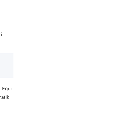
i
. Eğer
ratik