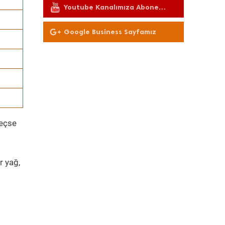
Youtube Kanalımıza Abone
Olun
Google Business Sayfamız
geçse
r yağ,