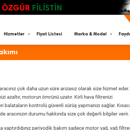
ÖZGÜR
FİLİSTİN
Hizmetler
Fiyat Listesi
Marka & Model
Fayda
Bakımı
aracınız çok daha uzun süre arızasız olarak size hizmet eder.
zi azaltır, motorun ömrünü uzatır. Kirli hava filtrenizi
en balataların kontrolü güvenli sürüş yapmanızı sağlar. Kısac
e aracınızın durumu hakkında size çok değerli bilgiler verir.
 yaptırdığınız periyodik bakım sadece motor yağ, yağ filtres