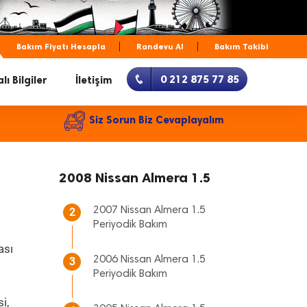
Bakım Fiyatı Hesapla
Randevu Al
Bakım Takibi
0 212 875 77 85
lı Bilgiler
İletişim
Siz Sorun Biz Cevaplayalım
2008 Nissan Almera 1.5
2007 Nissan Almera 1.5
2
Periyodik Bakım
ası
2006 Nissan Almera 1.5
3
Periyodik Bakım
i,