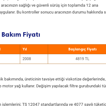
a aracınızın sağlığı ve güvenli sürüş için toplamda 12 ana
uygulanır. Bu kontroller sonucu aracınızın durumu hakkında s
 Bakım Fiyatı
l
Yıl
Başlangıç Fiyatı
2008
4819 TL
k bakımında, üreticinin tavsiye ettiği viskotize değerlerinde,
p motor yağ kullanır. Değişim yapılacak filtre gurubundaki t
 işlemlerini; TS 12047 standartlarında ve 4077 sayılı tüketic