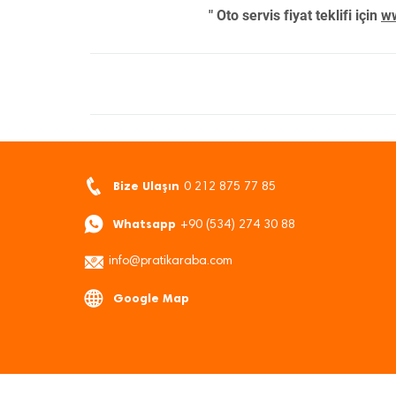
" Oto servis fiyat teklifi için
ww
Bize Ulaşın
0 212 875 77 85
Whatsapp
+90 (534) 274 30 88
info@pratikaraba.com
Google Map