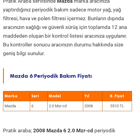
Pratik Araba servisinde
Mazda
marka aracınıza
yaptırdığınız periyodik bakım sadece motor yağ, yağ
filtresi, hava ve polen filtresi içermez. Bunların dışında
aracınızın sağlığı ve güvenli sürüş için toplamda 12 ana
maddeden oluşan bir kontrol listesi aracınıza uygulanır.
Bu kontroller sonucu aracınızın durumu hakkında size
geniş bilgi sunulur.
Mazda 6 Periyodik Bakım Fiyatı
Marka
Seri
Model
Yıl
Mazda
6
2.0 Mzr-cd
2008
5510 TL
Pratik araba;
2008 Mazda 6 2.0 Mzr-cd
periyodik