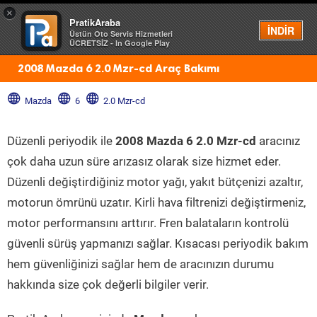
×
PratikAraba
Menü
İNDİR
Üstün Oto Servis Hizmetleri
ÜCRETSİZ - In Google Play
2008 Mazda 6 2.0 Mzr-cd Araç Bakımı
Mazda
6
2.0 Mzr-cd
Düzenli periyodik ile
2008 Mazda 6 2.0 Mzr-cd
aracınız
çok daha uzun süre arızasız olarak size hizmet eder.
Düzenli değiştirdiğiniz motor yağı, yakıt bütçenizi azaltır,
motorun ömrünü uzatır. Kirli hava filtrenizi değiştirmeniz,
motor performansını arttırır. Fren balataların kontrolü
güvenli sürüş yapmanızı sağlar. Kısacası periyodik bakım
hem güvenliğinizi sağlar hem de aracınızın durumu
hakkında size çok değerli bilgiler verir.