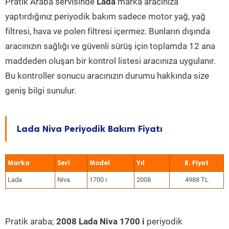
Pratik Araba servisinde
Lada
marka aracınıza
yaptırdığınız periyodik bakım sadece motor yağ, yağ
filtresi, hava ve polen filtresi içermez. Bunların dışında
aracınızın sağlığı ve güvenli sürüş için toplamda 12 ana
maddeden oluşan bir kontrol listesi aracınıza uygulanır.
Bu kontroller sonucu aracınızın durumu hakkında size
geniş bilgi sunulur.
Lada Niva Periyodik Bakım Fiyatı
Marka
Seri
Model
Yıl
Lada
Niva
1700 i
2008
4988 TL
Pratik araba;
2008 Lada Niva 1700 i
periyodik