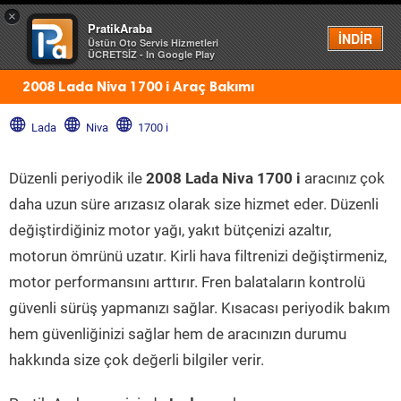
×
PratikAraba
Menü
İNDİR
Üstün Oto Servis Hizmetleri
ÜCRETSİZ - In Google Play
2008 Lada Niva 1700 i Araç Bakımı
Lada
Niva
1700 i
Düzenli periyodik ile
2008 Lada Niva 1700 i
aracınız çok
daha uzun süre arızasız olarak size hizmet eder. Düzenli
değiştirdiğiniz motor yağı, yakıt bütçenizi azaltır,
motorun ömrünü uzatır. Kirli hava filtrenizi değiştirmeniz,
motor performansını arttırır. Fren balataların kontrolü
güvenli sürüş yapmanızı sağlar. Kısacası periyodik bakım
hem güvenliğinizi sağlar hem de aracınızın durumu
hakkında size çok değerli bilgiler verir.