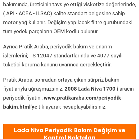
bakımında, üreticinin tavsiye ettiği viskotize değerlerinde,
( API - ACEA - ILSAC) kalite standart belgesine sahip
motor yağ kullanır. Değişim yapılacak filtre gurubundaki
tüm yedek parçaların OEM kodlu bulunur.
Ayrıca Pratik Araba, periyodik bakım ve onarım
işlemlerini; TS 12047 standartlarında ve 4077 sayılı
tüketici koruma kanunu uyarınca gerçekleştirir.
Pratik Araba, sonradan ortaya çıkan sürpriz bakım
fiyatlarıyla uğraşmazsınız.
2008 Lada Niva 1700 i
aracın
periyodik fiyatını,
www.pratikaraba.com/periyodik-
bakim.html'ye
tıklayarak hesaplayabilirsiniz.
Lada Niva Periyodik Bakım Değişim ve
Kontrol Noktaları