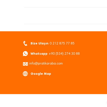
Bize Ulaşın
0 212 875 77 85
Whatsapp
+90 (534) 274 30 88
info@pratikaraba.com
Google Map