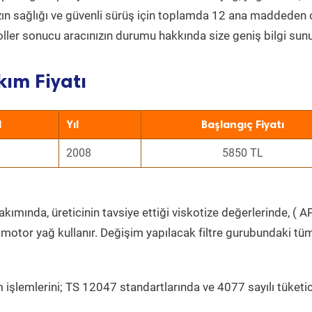
nızın sağlığı ve güvenli sürüş için toplamda 12 ana maddeden
roller sonucu aracınızın durumu hakkında size geniş bilgi sunu
kım Fiyatı
l
Yıl
Başlangıç Fiyatı
2008
5850 TL
kımında, üreticinin tavsiye ettiği viskotize değerlerinde, ( AP
 motor yağ kullanır. Değişim yapılacak filtre gurubundaki tü
 işlemlerini; TS 12047 standartlarında ve 4077 sayılı tüketic