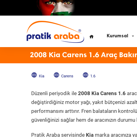
Kurumsal
2008 Kia Carens 1.6 Araç Bakı
Kia
Carens
1.6
Düzenli periyodik ile
2008 Kia Carens 1.6
arac
değiştirdiğiniz motor yağı, yakıt bütçenizi azal
performansını arttırır. Fren balataların kontr
güvenliğinizi sağlar hem de aracınızın durumu h
Pratik Araba servisinde
Kia
marka aracınıza yap