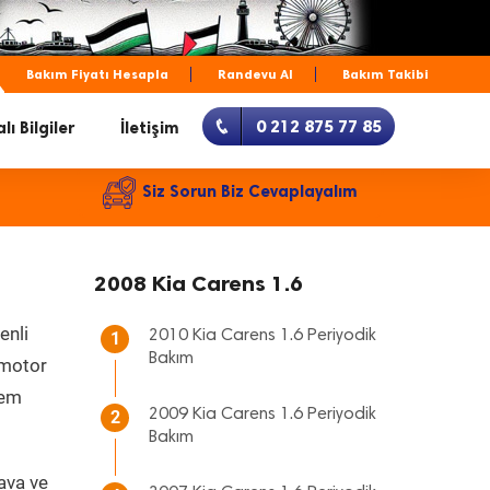
Bakım Fiyatı Hesapla
Randevu Al
Bakım Takibi
0 212 875 77 85
lı Bilgiler
İletişim
Siz Sorun Biz Cevaplayalım
2008 Kia Carens 1.6
enli
2010 Kia Carens 1.6 Periyodik
1
Bakım
, motor
hem
2009 Kia Carens 1.6 Periyodik
2
Bakım
ava ve