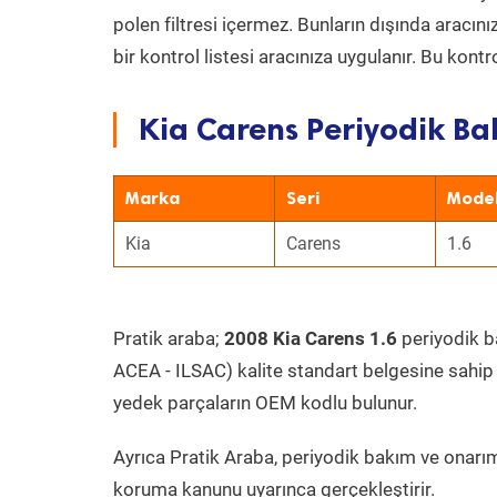
polen filtresi içermez. Bunların dışında aracı
bir kontrol listesi aracınıza uygulanır. Bu kont
Kia Carens Periyodik Ba
Marka
Seri
Mode
Kia
Carens
1.6
Pratik araba;
2008 Kia Carens 1.6
periyodik ba
ACEA - ILSAC) kalite standart belgesine sahip
yedek parçaların OEM kodlu bulunur.
Ayrıca Pratik Araba, periyodik bakım ve onarım
koruma kanunu uyarınca gerçekleştirir.