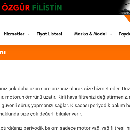
ÖZGÜR
FİLİSTİN
Hizmetler
Fiyat Listesi
Marka & Model
Fayda
mı
ınız çok daha uzun süre arızasız olarak size hizmet eder. Düz
tır, motorun ömrünü uzatır. Kirli hava filtrenizi değiştirmeniz
olü güvenli sürüş yapmanızı sağlar. Kısacası periyodik bakım 
akkında size çok değerli bilgiler verir.
tırdığınız periyodik bakım sadece motor yağ, yağ filtresi, h