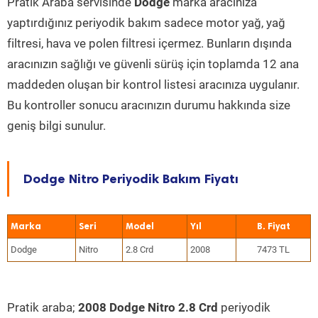
Pratik Araba servisinde
Dodge
marka aracınıza
yaptırdığınız periyodik bakım sadece motor yağ, yağ
filtresi, hava ve polen filtresi içermez. Bunların dışında
aracınızın sağlığı ve güvenli sürüş için toplamda 12 ana
maddeden oluşan bir kontrol listesi aracınıza uygulanır.
Bu kontroller sonucu aracınızın durumu hakkında size
geniş bilgi sunulur.
Dodge Nitro Periyodik Bakım Fiyatı
Marka
Seri
Model
Yıl
Dodge
Nitro
2.8 Crd
2008
7473 TL
Pratik araba;
2008 Dodge Nitro 2.8 Crd
periyodik