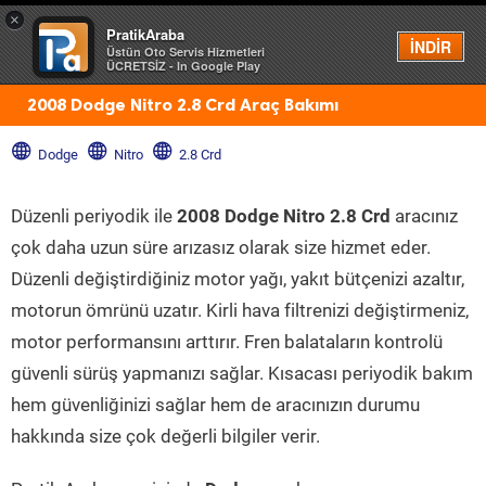
×
PratikAraba
Menü
İNDİR
Üstün Oto Servis Hizmetleri
ÜCRETSİZ - In Google Play
2008 Dodge Nitro 2.8 Crd Araç Bakımı
Dodge
Nitro
2.8 Crd
Düzenli periyodik ile
2008 Dodge Nitro 2.8 Crd
aracınız
çok daha uzun süre arızasız olarak size hizmet eder.
Düzenli değiştirdiğiniz motor yağı, yakıt bütçenizi azaltır,
motorun ömrünü uzatır. Kirli hava filtrenizi değiştirmeniz,
motor performansını arttırır. Fren balataların kontrolü
güvenli sürüş yapmanızı sağlar. Kısacası periyodik bakım
hem güvenliğinizi sağlar hem de aracınızın durumu
hakkında size çok değerli bilgiler verir.