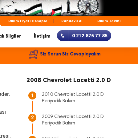
Bakım Fiyatı Hesapla
Randevu Al
Bakım Takibi
0 212 875 77 85
lı Bilgiler
İletişim
Siz Sorun Biz Cevaplayalım
2008 Chevrolet Lacetti 2.0 D
eder.
2010 Chevrolet Lacetti 2.0 D
1
Periyodik Bakım
ası
2009 Chevrolet Lacetti 2.0 D
2
Periyodik Bakım
resi,