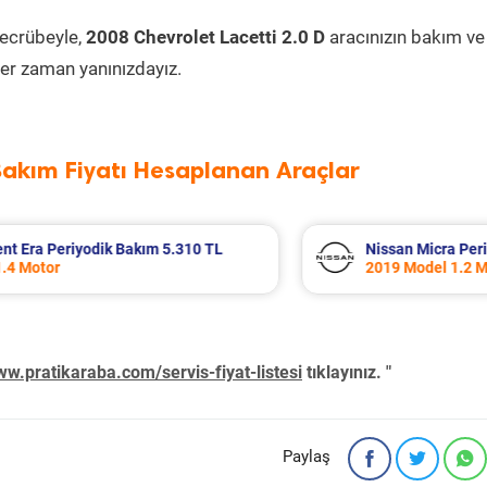
tecrübeyle,
2008 Chevrolet Lacetti 2.0 D
aracınızın bakım ve
er zaman yanınızdayız.
Bakım Fiyatı Hesaplanan Araçlar
kım 6.399 TL
Renault Clio Periyodik Bakım 7
2006 Model 1.5 Dci Motor
w.pratikaraba.com/servis-fiyat-listesi
tıklayınız. "
Paylaş