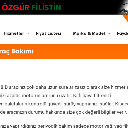
ÖZGÜR
FİLİSTİN
Hizmetler
Fiyat Listesi
Marka & Model
Fayda
Araç Bakımı
.0 D
aracınız çok daha uzun süre arızasız olarak size hizmet 
zi azaltır, motorun ömrünü uzatır. Kirli hava filtrenizi
en balataların kontrolü güvenli sürüş yapmanızı sağlar. Kısac
e aracınızın durumu hakkında size çok değerli bilgiler verir.
ıza yaptırdığınız periyodik bakım sadece motor yağ, yağ filt