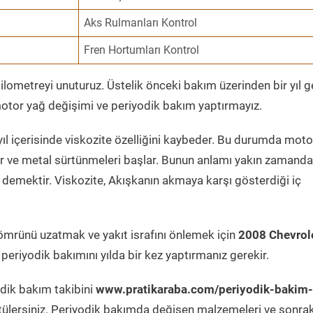
Aks Rulmanları Kontrol
Fren Hortumları Kontrol
ometreyi unuturuz. Üstelik önceki bakım üzerinden bir yıl 
tor yağ değişimi ve periyodik bakım yaptırmayız.
ıl içerisinde viskozite özelliğini kaybeder. Bu durumda moto
er ve metal sürtünmeleri başlar. Bunun anlamı yakın zamanda
demektir. Viskozite, Akışkanın akmaya karşı gösterdiği iç
ömrünü uzatmak ve yakıt israfını önlemek için
2008 Chevrol
periyodik bakımını yılda bir kez yaptırmanız gerekir.
odik bakım takibini
www.pratikaraba.com/periyodik-bakim-
tülersiniz. Periyodik bakımda değişen malzemeleri ve sonrak