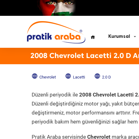
Kurumsal
2008 Chevrolet Lacetti 2.0 D 
Chevrolet
Lacetti
2.0 D
Düzenli periyodik ile
2008 Chevrolet Lacetti 2
Düzenli değiştirdiğiniz motor yağı, yakıt bütçeni
değiştirmeniz, motor performansını arttırır. Fr
periyodik bakım hem güvenliğinizi sağlar hem d
Pratik Araba servisinde
Chevrolet
marka aracın