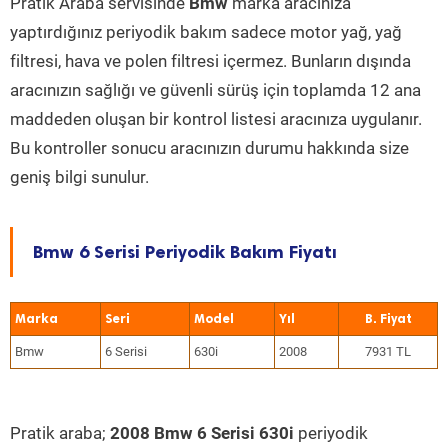
Pratik Araba servisinde
Bmw
marka aracınıza
yaptırdığınız periyodik bakım sadece motor yağ, yağ
filtresi, hava ve polen filtresi içermez. Bunların dışında
aracınızın sağlığı ve güvenli sürüş için toplamda 12 ana
maddeden oluşan bir kontrol listesi aracınıza uygulanır.
Bu kontroller sonucu aracınızın durumu hakkında size
geniş bilgi sunulur.
Bmw 6 Serisi Periyodik Bakım Fiyatı
Marka
Seri
Model
Yıl
Bmw
6 Serisi
630i
2008
7931 TL
Pratik araba;
2008 Bmw 6 Serisi 630i
periyodik