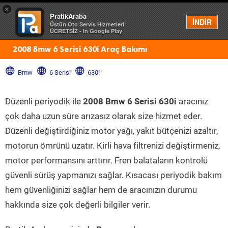
×
PratikAraba
Menü
İNDİR
Üstün Oto Servis Hizmetleri
ÜCRETSİZ - In Google Play
2008 Bmw 6 Serisi 630i Araç Bakımı
Bmw
6 Serisi
630i
Düzenli periyodik ile
2008 Bmw 6 Serisi 630i
aracınız
çok daha uzun süre arızasız olarak size hizmet eder.
Düzenli değiştirdiğiniz motor yağı, yakıt bütçenizi azaltır,
motorun ömrünü uzatır. Kirli hava filtrenizi değiştirmeniz,
motor performansını arttırır. Fren balataların kontrolü
güvenli sürüş yapmanızı sağlar. Kısacası periyodik bakım
hem güvenliğinizi sağlar hem de aracınızın durumu
hakkında size çok değerli bilgiler verir.