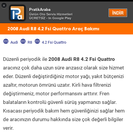
×
PratikAraba
Menü
İNDİR
Üstün Oto Servis Hizmetleri
ÜCRETSİZ - In Google Play
2008 Audi R8 4.2 Fsi Quattro Araç Bakımı
Audi
R8
4.2 Fsi Quattro
Düzenli periyodik ile
2008 Audi R8 4.2 Fsi Quattro
aracınız çok daha uzun süre arızasız olarak size hizmet
eder. Düzenli değiştirdiğiniz motor yağı, yakıt bütçenizi
azaltır, motorun ömrünü uzatır. Kirli hava filtrenizi
değiştirmeniz, motor performansını arttırır. Fren
balataların kontrolü güvenli sürüş yapmanızı sağlar.
Kısacası periyodik bakım hem güvenliğinizi sağlar hem
de aracınızın durumu hakkında size çok değerli bilgiler
verir.