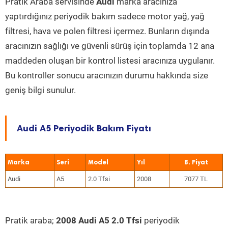
Pratik Araba servisinde
Audi
marka aracınıza
yaptırdığınız periyodik bakım sadece motor yağ, yağ
filtresi, hava ve polen filtresi içermez. Bunların dışında
aracınızın sağlığı ve güvenli sürüş için toplamda 12 ana
maddeden oluşan bir kontrol listesi aracınıza uygulanır.
Bu kontroller sonucu aracınızın durumu hakkında size
geniş bilgi sunulur.
Audi A5 Periyodik Bakım Fiyatı
Marka
Seri
Model
Yıl
Audi
A5
2.0 Tfsi
2008
7077 TL
Pratik araba;
2008 Audi A5 2.0 Tfsi
periyodik