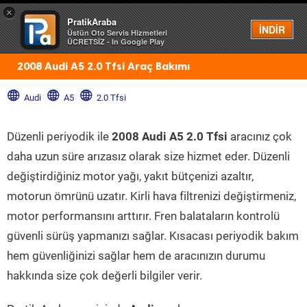
×
PratikAraba
Menü
İNDİR
Üstün Oto Servis Hizmetleri
ÜCRETSİZ - In Google Play
2008 Audi A5 2.0 Tfsi Araç Bakımı
Audi
A5
2.0 Tfsi
Düzenli periyodik ile
2008 Audi A5 2.0 Tfsi
aracınız çok
daha uzun süre arızasız olarak size hizmet eder. Düzenli
değiştirdiğiniz motor yağı, yakıt bütçenizi azaltır,
motorun ömrünü uzatır. Kirli hava filtrenizi değiştirmeniz,
motor performansını arttırır. Fren balataların kontrolü
güvenli sürüş yapmanızı sağlar. Kısacası periyodik bakım
hem güvenliğinizi sağlar hem de aracınızın durumu
hakkında size çok değerli bilgiler verir.