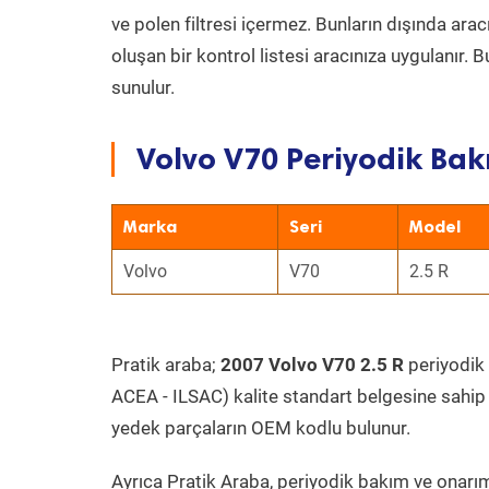
ve polen filtresi içermez. Bunların dışında ar
oluşan bir kontrol listesi aracınıza uygulanır.
sunulur.
Volvo V70 Periyodik Bak
Marka
Seri
Model
Volvo
V70
2.5 R
Pratik araba;
2007 Volvo V70 2.5 R
periyodik 
ACEA - ILSAC) kalite standart belgesine sahip
yedek parçaların OEM kodlu bulunur.
Ayrıca Pratik Araba, periyodik bakım ve onarım