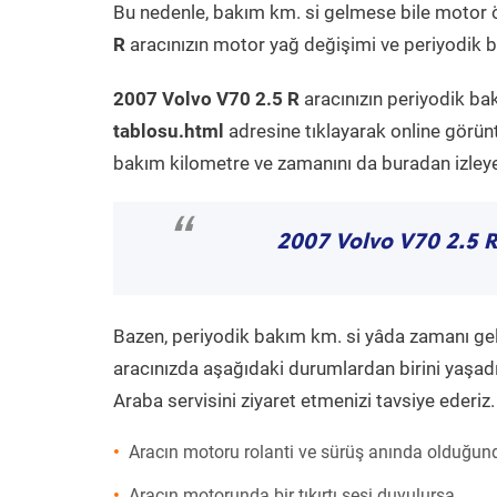
Bu nedenle, bakım km. si gelmese bile motor 
R
aracınızın motor yağ değişimi ve periyodik ba
2007 Volvo V70 2.5 R
aracınızın periyodik ba
tablosu.html
adresine tıklayarak online görün
bakım kilometre ve zamanını da buradan izleyeb
“
2007 Volvo V70 2.5 R
Bazen, periyodik bakım km. si yâda zamanı gelme
aracınızda aşağıdaki durumlardan birini yaşadı
Araba servisini ziyaret etmenizi tavsiye ederiz.
Aracın motoru rolanti ve sürüş anında olduğund
Aracın motorunda bir tıkırtı sesi duyulursa