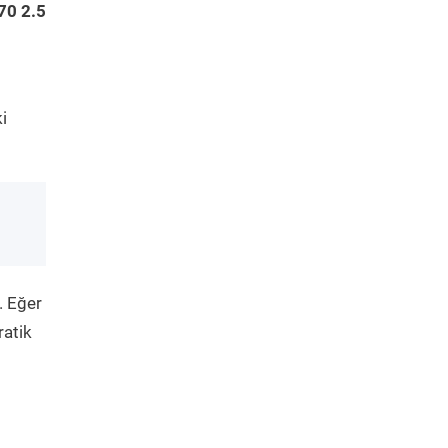
70 2.5
i
. Eğer
ratik