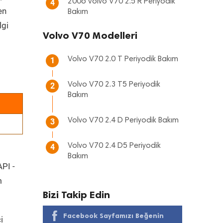
2006 Volvo V70 2.5 R Periyodik
4
en
Bakım
lgi
Volvo V70 Modelleri
Volvo V70 2.0 T Periyodik Bakım
1
Volvo V70 2.3 T5 Periyodik
2
Bakım
Volvo V70 2.4 D Periyodik Bakım
3
Volvo V70 2.4 D5 Periyodik
4
Bakım
API -
m
Bizi Takip Edin
Facebook Sayfamızı Beğenin
i