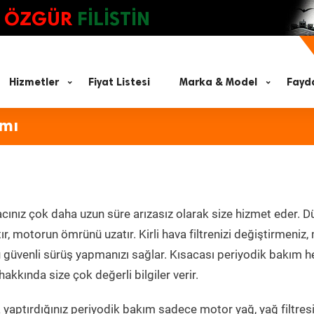
ÖZGÜR
FİLİSTİN
Hizmetler
Fiyat Listesi
Marka & Model
Fayda
ımı
cınız çok daha uzun süre arızasız olarak size hizmet eder. D
tır, motorun ömrünü uzatır. Kirli hava filtrenizi değiştirmeniz
olü güvenli sürüş yapmanızı sağlar. Kısacası periyodik bakım 
akkında size çok değerli bilgiler verir.
yaptırdığınız periyodik bakım sadece motor yağ, yağ filtresi