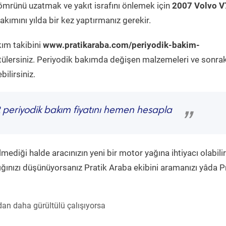
ömrünü uzatmak ve yakıt israfını önlemek için
2007 Volvo V
kımını yılda bir kez yaptırmanız gerekir.
kım takibini
www.pratikaraba.com/periyodik-bakim-
tülersiniz. Periyodik bakımda değişen malzemeleri ve sonrak
ilirsiniz.
periyodik bakım fiyatını hemen hesapla
”
diği halde aracınızın yeni bir motor yağına ihtiyacı olabilir
ğınızı düşünüyorsanız Pratik Araba ekibini aramanızı yâda P
an daha gürültülü çalışıyorsa