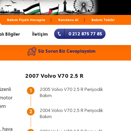
Bakım Fiyatı Hesapla
Randevu Al
Bakım Takibi
0 212 875 77 85
lı Bilgiler
İletişim
Siz Sorun Biz Cevaplayalım
2007 Volvo V70 2.5 R
üzenli
2005 Volvo V70 2.5 R Periyodik
1
Bakım
, motor
hem
2004 Volvo V70 2.5 R Periyodik
2
Bakım
, hava