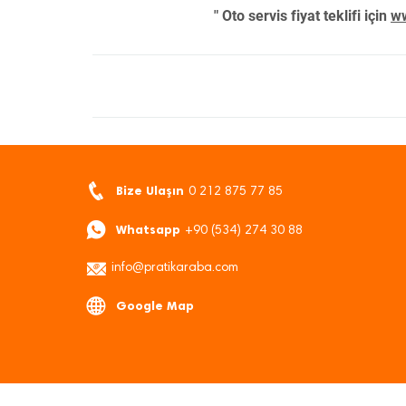
" Oto servis fiyat teklifi için
ww
Bize Ulaşın
0 212 875 77 85
Whatsapp
+90 (534) 274 30 88
info@pratikaraba.com
Google Map