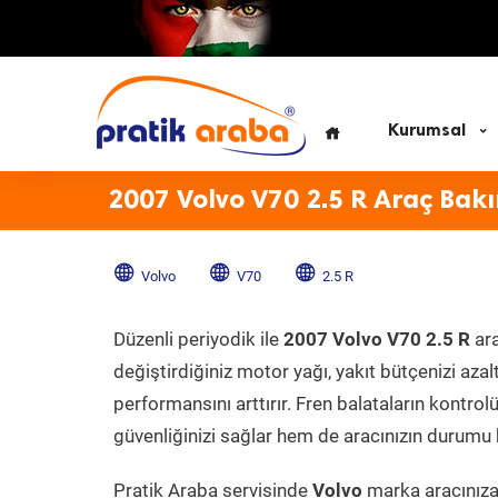
Kurumsal
2007 Volvo V70 2.5 R Araç Bak
Volvo
V70
2.5 R
Düzenli periyodik ile
2007 Volvo V70 2.5 R
ara
değiştirdiğiniz motor yağı, yakıt bütçenizi azal
performansını arttırır. Fren balataların kontr
güvenliğinizi sağlar hem de aracınızın durumu h
Pratik Araba servisinde
Volvo
marka aracınıza 