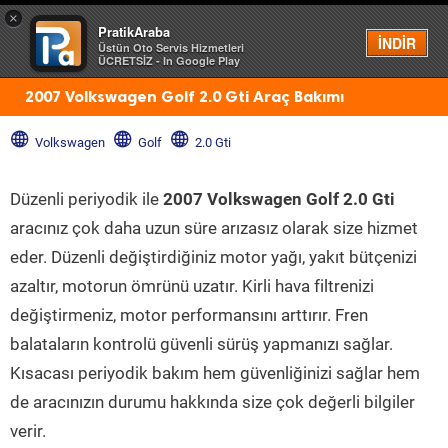
×
PratikAraba
Menü
İNDİR
Üstün Oto Servis Hizmetleri
ÜCRETSİZ - In Google Play
2007 Volkswagen Golf 2.0 Gti Araç Bakımı
Volkswagen
Golf
2.0 Gti
Düzenli periyodik ile
2007 Volkswagen Golf 2.0 Gti
aracınız çok daha uzun süre arızasız olarak size hizmet
eder. Düzenli değiştirdiğiniz motor yağı, yakıt bütçenizi
azaltır, motorun ömrünü uzatır. Kirli hava filtrenizi
değiştirmeniz, motor performansını arttırır. Fren
balataların kontrolü güvenli sürüş yapmanızı sağlar.
Kısacası periyodik bakım hem güvenliğinizi sağlar hem
de aracınızın durumu hakkında size çok değerli bilgiler
verir.