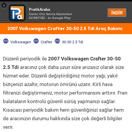
×
PratikAraba
Menü
İNDİR
Üstün Oto Servis Hizmetleri
ÜCRETSİZ - In Google Play
2007 Volkswagen Crafter 30-50 2.5 Tdi Araç Bakımı
Volkswagen
Crafter
30-50 2.5 Tdi
Düzenli periyodik ile
2007 Volkswagen Crafter 30-50
2.5 Tdi
aracınız çok daha uzun süre arızasız olarak size
hizmet eder. Düzenli değiştirdiğiniz motor yağı, yakıt
bütçenizi azaltır, motorun ömrünü uzatır. Kirli hava
filtrenizi değiştirmeniz, motor performansını arttırır. Fren
balataların kontrolü güvenli sürüş yapmanızı sağlar.
Kısacası periyodik bakım hem güvenliğinizi sağlar hem
de aracınızın durumu hakkında size çok değerli bilgiler
verir.