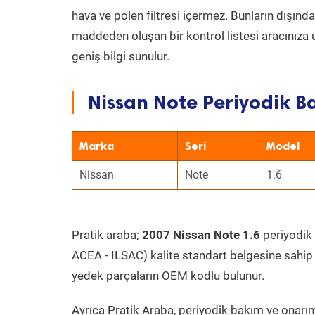
hava ve polen filtresi içermez. Bunların dışınd
maddeden oluşan bir kontrol listesi aracınıza 
geniş bilgi sunulur.
Nissan Note Periyodik B
Marka
Seri
Model
Nissan
Note
1.6
Pratik araba;
2007 Nissan Note 1.6
periyodik 
ACEA - ILSAC) kalite standart belgesine sahip
yedek parçaların OEM kodlu bulunur.
Ayrıca Pratik Araba, periyodik bakım ve onarım