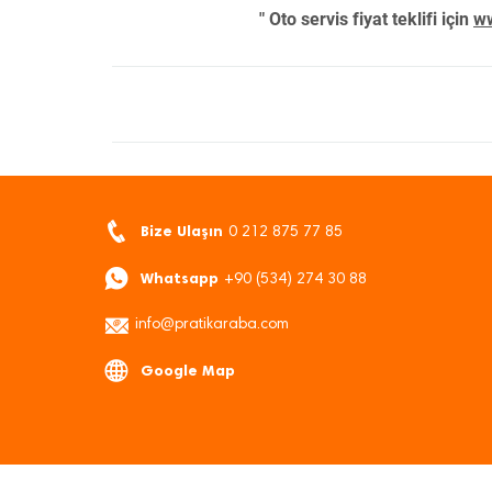
" Oto servis fiyat teklifi için
ww
Bize Ulaşın
0 212 875 77 85
Whatsapp
+90 (534) 274 30 88
info@pratikaraba.com
Google Map