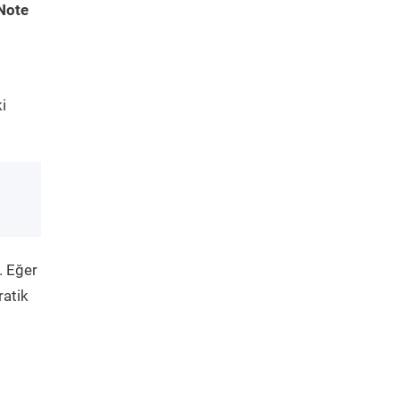
Note
i
. Eğer
ratik