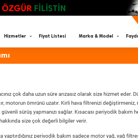
ÖZGÜR
FİLİSTİN
Hizmetler
Fiyat Listesi
Marka & Model
Fayda
ımı
cınız çok daha uzun süre arızasız olarak size hizmet eder. D
tır, motorun ömrünü uzatır. Kirli hava filtrenizi değiştirmeniz
olü güvenli sürüş yapmanızı sağlar. Kısacası periyodik bakım 
akkında size çok değerli bilgiler verir.
 yaptırdığınız periyodik bakım sadece motor yağ, yağ filtres