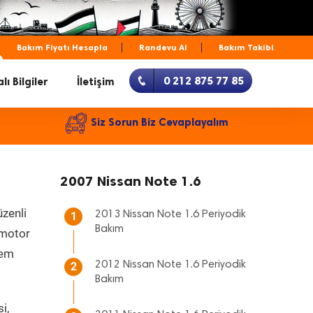
Bakım Fiyatı Hesapla
Randevu Al
Bakım Takibi
0 212 875 77 85
lı Bilgiler
İletişim
Siz Sorun Biz Cevaplayalım
2007 Nissan Note 1.6
üzenli
2013 Nissan Note 1.6 Periyodik
1
Bakım
, motor
hem
2012 Nissan Note 1.6 Periyodik
2
Bakım
i,