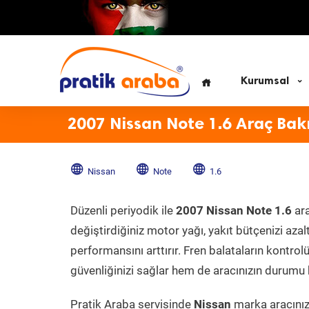
Kurumsal
2007 Nissan Note 1.6 Araç Bak
Nissan
Note
1.6
Düzenli periyodik ile
2007 Nissan Note 1.6
ara
değiştirdiğiniz motor yağı, yakıt bütçenizi azal
performansını arttırır. Fren balataların kontr
güvenliğinizi sağlar hem de aracınızın durumu h
Pratik Araba servisinde
Nissan
marka aracınıza