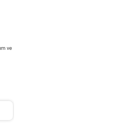
kım ve
L
Hyundai Accent Era Periyodik Bakım 5.310 T
2010 Model 1.4 Motor