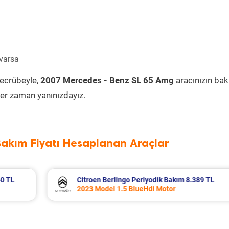
 varsa
tecrübeyle,
2007 Mercedes - Benz SL 65 Amg
aracınızın ba
er zaman yanınızdayız.
Bakım Fiyatı Hesaplanan Araçlar
389 TL
Fiat Egea Cross Periyodik Bakım 8.683 T
2023 Model 1.6 Multijet Motor