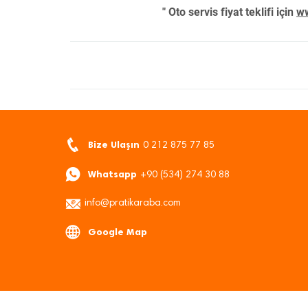
" Oto servis fiyat teklifi için
ww
Bize Ulaşın
0 212 875 77 85
Whatsapp
+90 (534) 274 30 88
info@pratikaraba.com
Google Map