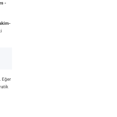
s -
akim-
i
. Eğer
ratik