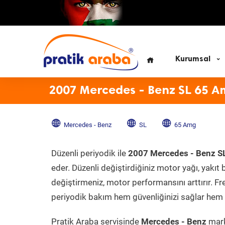
Kurumsal
2007 Mercedes - Benz SL 65 A
Mercedes - Benz
SL
65 Amg
Düzenli periyodik ile
2007 Mercedes - Benz S
eder. Düzenli değiştirdiğiniz motor yağı, yakıt b
değiştirmeniz, motor performansını arttırır. Fr
periyodik bakım hem güvenliğinizi sağlar hem d
Pratik Araba servisinde
Mercedes - Benz
mark