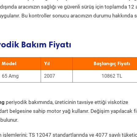
ın dışında aracınızın sağlığı ve güvenli sürüş için toplamda 12
uygulanır. Bu kontroller sonucu aracınızın durumu hakkında s
yodik Bakım Fiyatı
Model
Yıl
Başlangıç Fiyatı
65 Amg
2007
10862 TL
mg
periyodik bakımında, üreticinin tavsiye ettiği viskotize
dart belgesine sahip motor yağ kullanır. Değişim yapılacak fi
bulunur.
 işlemlerini; TS 12047 standartlarında ve 4077 sayılı tüketic