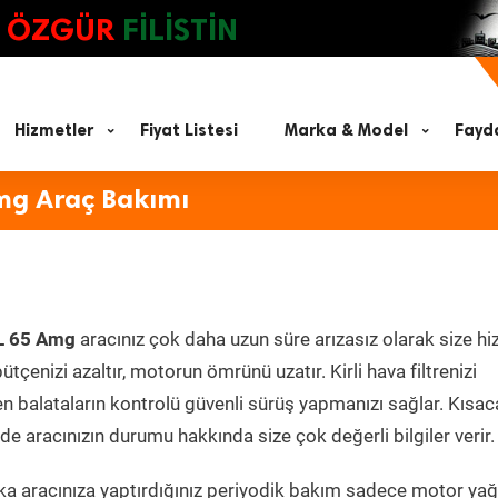
ÖZGÜR
FİLİSTİN
Hizmetler
Fiyat Listesi
Marka & Model
Fayda
mg Araç Bakımı
L 65 Amg
aracınız çok daha uzun süre arızasız olarak size h
ütçenizi azaltır, motorun ömrünü uzatır. Kirli hava filtrenizi
en balataların kontrolü güvenli sürüş yapmanızı sağlar. Kısac
e aracınızın durumu hakkında size çok değerli bilgiler verir.
a aracınıza yaptırdığınız periyodik bakım sadece motor yağ