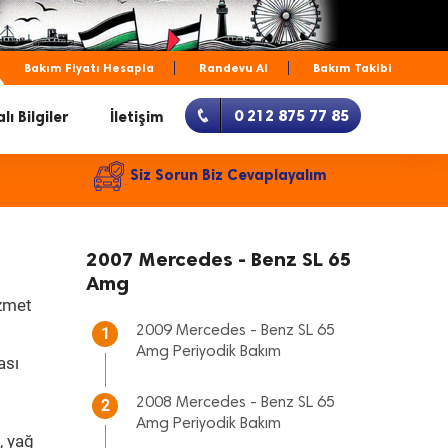
Bakım Fiyatı Hesapla
Randevu Al
Bakım Takibi
0 212 875 77 85
lı Bilgiler
İletişim
Siz Sorun Biz Cevaplayalım
2007 Mercedes - Benz SL 65
Amg
izmet
2009 Mercedes - Benz SL 65
1
Amg Periyodik Bakım
ası
2008 Mercedes - Benz SL 65
2
Amg Periyodik Bakım
, yağ