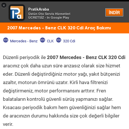
×
PratikAraba
Menü
İNDİR
Üstün Oto Servis Hizmetleri
ÜCRETSİZ - In Google Play
2007 Mercedes - Benz CLK 320 Cdi Araç Bakımı
Mercedes - Benz
CLK
320 Cdi
Düzenli periyodik ile
2007 Mercedes - Benz CLK 320 Cdi
aracınız çok daha uzun süre arızasız olarak size hizmet
eder. Düzenli değiştirdiğiniz motor yağı, yakıt bütçenizi
azaltır, motorun ömrünü uzatır. Kirli hava filtrenizi
değiştirmeniz, motor performansını arttırır. Fren
balataların kontrolü güvenli sürüş yapmanızı sağlar.
Kısacası periyodik bakım hem güvenliğinizi sağlar hem
de aracınızın durumu hakkında size çok değerli bilgiler
verir.