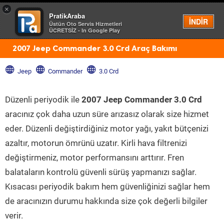
×
PratikAraba
Menü
İNDİR
Üstün Oto Servis Hizmetleri
ÜCRETSİZ - In Google Play
2007 Jeep Commander 3.0 Crd Araç Bakımı
Jeep
Commander
3.0 Crd
Düzenli periyodik ile
2007 Jeep Commander 3.0 Crd
aracınız çok daha uzun süre arızasız olarak size hizmet
eder. Düzenli değiştirdiğiniz motor yağı, yakıt bütçenizi
azaltır, motorun ömrünü uzatır. Kirli hava filtrenizi
değiştirmeniz, motor performansını arttırır. Fren
balataların kontrolü güvenli sürüş yapmanızı sağlar.
Kısacası periyodik bakım hem güvenliğinizi sağlar hem
de aracınızın durumu hakkında size çok değerli bilgiler
verir.