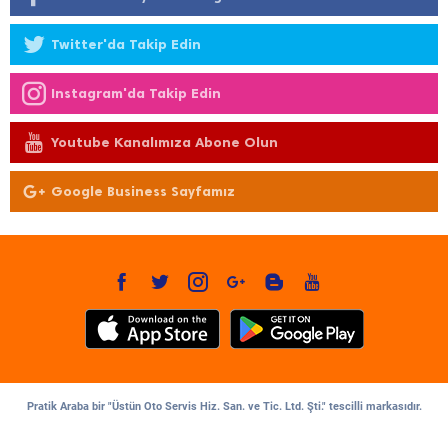
Twitter'da Takip Edin
Instagram'da Takip Edin
Youtube Kanalımıza Abone Olun
Google Business Sayfamız
Pratik Araba bir "Üstün Oto Servis Hiz. San. ve Tic. Ltd. Şti." tescilli markasıdır.