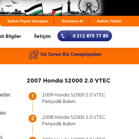
Bakım Fiyatı Hesapla
Randevu Al
Bakım Takibi
0 212 875 77 85
lı Bilgiler
İletişim
Siz Sorun Biz Cevaplayalım
2007 Honda S2000 2.0 VTEC
eder.
2009 Honda S2000 2.0 VTEC
1
Periyodik Bakım
ası
2008 Honda S2000 2.0 VTEC
2
Periyodik Bakım
i,