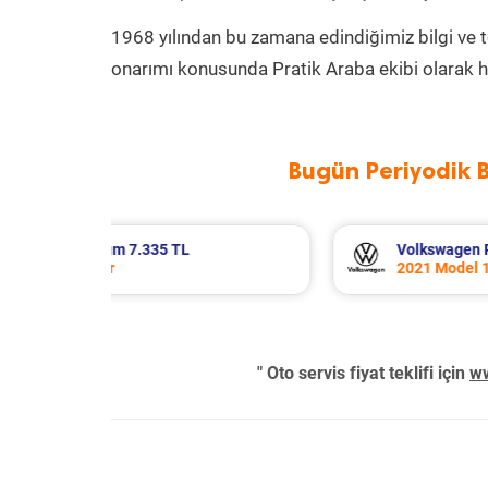
1968 yılından bu zamana edindiğimiz bilgi ve 
onarımı konusunda Pratik Araba ekibi olarak h
Bugün Periyodik 
n Passat Periyodik Bakım 11.253 TL
Volkswagen T-
l 1.5 Tsi Motor
2023 Model 1.
" Oto servis fiyat teklifi için
ww