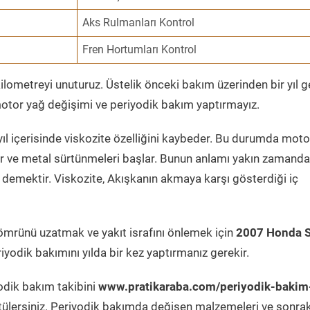
Aks Rulmanları Kontrol
Fren Hortumları Kontrol
ometreyi unuturuz. Üstelik önceki bakım üzerinden bir yıl 
tor yağ değişimi ve periyodik bakım yaptırmayız.
ıl içerisinde viskozite özelliğini kaybeder. Bu durumda moto
er ve metal sürtünmeleri başlar. Bunun anlamı yakın zamanda
demektir. Viskozite, Akışkanın akmaya karşı gösterdiği iç
ömrünü uzatmak ve yakıt israfını önlemek için
2007 Honda 
yodik bakımını yılda bir kez yaptırmanız gerekir.
odik bakım takibini
www.pratikaraba.com/periyodik-bakim
tülersiniz. Periyodik bakımda değişen malzemeleri ve sonrak