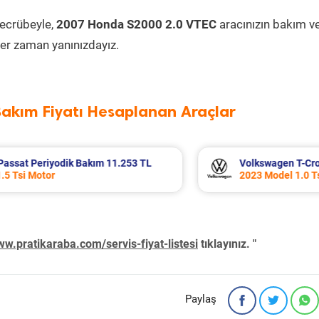
tecrübeyle,
2007 Honda S2000 2.0 VTEC
aracınızın bakım v
er zaman yanınızdayız.
Bakım Fiyatı Hesaplanan Araçlar
Cross Periyodik Bakım 8.676 TL
Honda Civic Periy
0 Tsi Motor
2010 Model 1.6i V
w.pratikaraba.com/servis-fiyat-listesi
tıklayınız. "
Paylaş