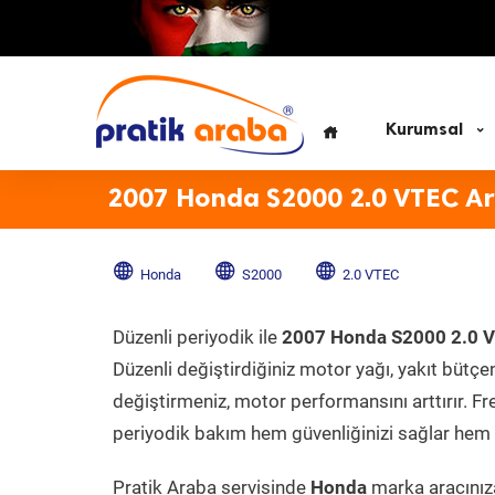
Kurumsal
2007 Honda S2000 2.0 VTEC Ar
Honda
S2000
2.0 VTEC
Düzenli periyodik ile
2007 Honda S2000 2.0 
Düzenli değiştirdiğiniz motor yağı, yakıt bütçeni
değiştirmeniz, motor performansını arttırır. Fr
periyodik bakım hem güvenliğinizi sağlar hem d
Pratik Araba servisinde
Honda
marka aracınıza