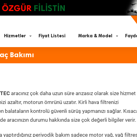
ÖZGÜR
FİLİSTİN
Hizmetler
Fiyat Listesi
Marka & Model
Fayda
aç Bakımı
VTEC
aracınız çok daha uzun süre arızasız olarak size hizmet 
zi azaltır, motorun ömrünü uzatır. Kirli hava filtrenizi
en balataların kontrolü güvenli sürüş yapmanızı sağlar. Kısac
e aracınızın durumu hakkında size çok değerli bilgiler verir.
 yaptırdığınız periyodik bakım sadece motor yağ, yağ filtres