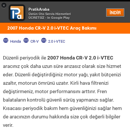
×
PratikAraba
Menü
İNDİR
Üstün Oto Servis Hizmetleri
ÜCRETSİZ - In Google Play
2007 Honda CR-V 2.0 i-VTEC Araç Bakımı
Honda
CR-V
2.0 i-VTEC
Düzenli periyodik ile
2007 Honda CR-V 2.0 i-VTEC
aracınız çok daha uzun süre arızasız olarak size hizmet
eder. Düzenli değiştirdiğiniz motor yağı, yakıt bütçenizi
azaltır, motorun ömrünü uzatır. Kirli hava filtrenizi
değiştirmeniz, motor performansını arttırır. Fren
balataların kontrolü güvenli sürüş yapmanızı sağlar.
Kısacası periyodik bakım hem güvenliğinizi sağlar hem
de aracınızın durumu hakkında size çok değerli bilgiler
verir.