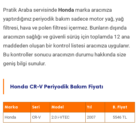
Pratik Araba servisinde
Honda
marka aracınıza
yaptırdığınız periyodik bakım sadece motor yağ, yağ
filtresi, hava ve polen filtresi içermez. Bunların dışında
aracınızın sağlığı ve güvenli sürüş için toplamda 12 ana
maddeden oluşan bir kontrol listesi aracınıza uygulanır.
Bu kontroller sonucu aracınızın durumu hakkında size
geniş bilgi sunulur.
Honda CR-V Periyodik Bakım Fiyatı
Marka
Seri
Model
Yıl
Honda
CR-V
2.0 i-VTEC
2007
5546 TL