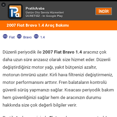
×
PratikAraba
Menü
İNDİR
Üstün Oto Servis Hizmetleri
ÜCRETSİZ - In Google Play
2007 Fiat Bravo 1.4 Araç Bakımı
Fiat
Bravo
1.4
Düzenli periyodik ile
2007 Fiat Bravo 1.4
aracınız çok
daha uzun süre arızasız olarak size hizmet eder. Düzenli
değiştirdiğiniz motor yağı, yakıt bütçenizi azaltır,
motorun ömrünü uzatır. Kirli hava filtrenizi değiştirmeniz,
motor performansını arttırır. Fren balataların kontrolü
güvenli sürüş yapmanızı sağlar. Kısacası periyodik bakım
hem güvenliğinizi sağlar hem de aracınızın durumu
hakkında size çok değerli bilgiler verir.