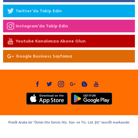
Twitter'da Takip Edin
Instagram'da Takip Edin
Youtube Kanalımıza Abone Olun
Google Business Sayfamız
Pratik Araba bir "Üstün Oto Servis Hiz. San. ve Tic. Ltd. Şti." tescilli markasıdır.