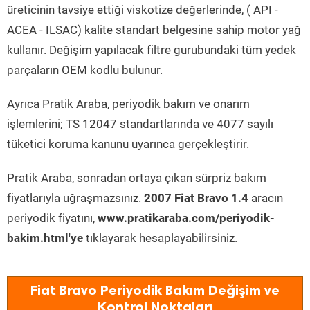
üreticinin tavsiye ettiği viskotize değerlerinde, ( API -
ACEA - ILSAC) kalite standart belgesine sahip motor yağ
kullanır. Değişim yapılacak filtre gurubundaki tüm yedek
parçaların OEM kodlu bulunur.
Ayrıca Pratik Araba, periyodik bakım ve onarım
işlemlerini; TS 12047 standartlarında ve 4077 sayılı
tüketici koruma kanunu uyarınca gerçekleştirir.
Pratik Araba, sonradan ortaya çıkan sürpriz bakım
fiyatlarıyla uğraşmazsınız.
2007 Fiat Bravo 1.4
aracın
periyodik fiyatını,
www.pratikaraba.com/periyodik-
bakim.html'ye
tıklayarak hesaplayabilirsiniz.
Fiat Bravo Periyodik Bakım Değişim ve
Kontrol Noktaları