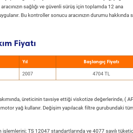
a aracınızın sağlığı ve güvenli sürüş için toplamda 12 ana
uygulanır. Bu kontroller sonucu aracınızın durumu hakkında s
ım Fiyatı
Yıl
Başlangıç Fiyatı
2007
4704 TL
kımında, üreticinin tavsiye ettiği viskotize değerlerinde, ( AP
 motor yağ kullanır. Değişim yapılacak filtre gurubundaki tü
 işlemlerini; TS 12047 standartlarında ve 4077 sayılı tüketic