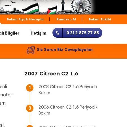
Bakım Fiyatı Hesapla
Randevu Al
Bakım Takibi
0 212 875 77 85
lı Bilgiler
İletişim
Siz Sorun Biz Cevaplayalım
2007 Citroen C2 1.6
enli
2008 Citroen C2 1.6 Periyodik
1
Bakım
, motor
hem
2006 Citroen C2 1.6 Periyodik
3
Bakım
si,