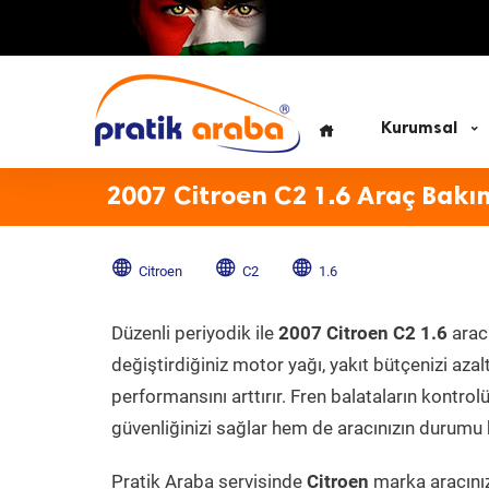
Kurumsal
2007 Citroen C2 1.6 Araç Bakı
Citroen
C2
1.6
Düzenli periyodik ile
2007 Citroen C2 1.6
aracı
değiştirdiğiniz motor yağı, yakıt bütçenizi azal
performansını arttırır. Fren balataların kontr
güvenliğinizi sağlar hem de aracınızın durumu h
Pratik Araba servisinde
Citroen
marka aracınız