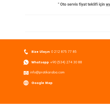
" Oto servis fiyat teklifi için
ww
Bize Ulaşın
0 212 875 77 85
Whatsapp
+90 (534) 274 30 88
info@pratikaraba.com
Google Map