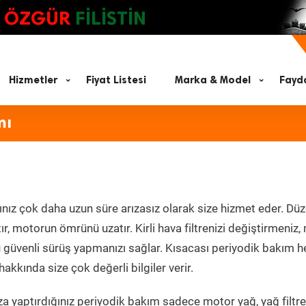
ÖZGÜR
FİLİSTİN
Hizmetler
Fiyat Listesi
Marka & Model
Fayda
mı
nız çok daha uzun süre arızasız olarak size hizmet eder. Düz
tır, motorun ömrünü uzatır. Kirli hava filtrenizi değiştirmeniz
olü güvenli sürüş yapmanızı sağlar. Kısacası periyodik bakım 
akkında size çok değerli bilgiler verir.
a yaptırdığınız periyodik bakım sadece motor yağ, yağ filtre