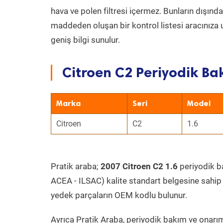
hava ve polen filtresi içermez. Bunların dışınd
maddeden oluşan bir kontrol listesi aracınıza 
geniş bilgi sunulur.
Citroen C2 Periyodik Bak
Marka
Seri
Model
Citroen
C2
1.6
Pratik araba;
2007 Citroen C2 1.6
periyodik ba
ACEA - ILSAC) kalite standart belgesine sahip
yedek parçaların OEM kodlu bulunur.
Ayrıca Pratik Araba, periyodik bakım ve onarım