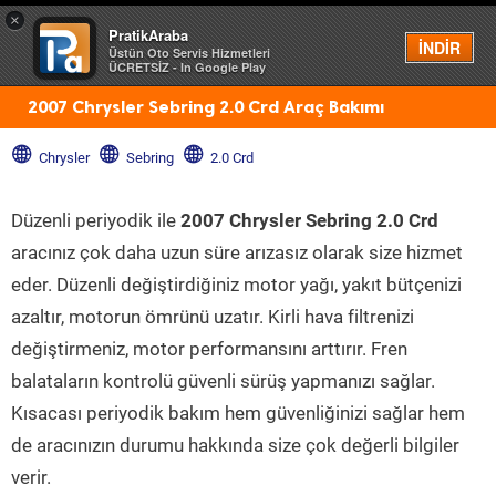
×
PratikAraba
Menü
İNDİR
Üstün Oto Servis Hizmetleri
ÜCRETSİZ - In Google Play
2007 Chrysler Sebring 2.0 Crd Araç Bakımı
Chrysler
Sebring
2.0 Crd
Düzenli periyodik ile
2007 Chrysler Sebring 2.0 Crd
aracınız çok daha uzun süre arızasız olarak size hizmet
eder. Düzenli değiştirdiğiniz motor yağı, yakıt bütçenizi
azaltır, motorun ömrünü uzatır. Kirli hava filtrenizi
değiştirmeniz, motor performansını arttırır. Fren
balataların kontrolü güvenli sürüş yapmanızı sağlar.
Kısacası periyodik bakım hem güvenliğinizi sağlar hem
de aracınızın durumu hakkında size çok değerli bilgiler
verir.