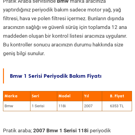
Pratik Araba servisinde
Bmw
marka aracınıza
yaptırdığınız periyodik bakım sadece motor yağ, yağ
filtresi, hava ve polen filtresi içermez. Bunların dışında
aracınızın sağlığı ve güvenli sürüş için toplamda 12 ana
maddeden oluşan bir kontrol listesi aracınıza uygulanır.
Bu kontroller sonucu aracınızın durumu hakkında size
geniş bilgi sunulur.
Bmw 1 Serisi Periyodik Bakım Fiyatı
Marka
Seri
Model
Yıl
Bmw
1 Serisi
118i
2007
6353 TL
Pratik araba;
2007 Bmw 1 Serisi 118i
periyodik