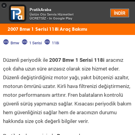
×
PratikAraba
Menü
İNDİR
Üstün Oto Servis Hizmetleri
ÜCRETSİZ - In Google Play
2007 Bmw 1 Serisi 118i Araç Bakımı
Bmw
1 Serisi
118i
Düzenli periyodik ile
2007 Bmw 1 Serisi 118i
aracınız
çok daha uzun süre arızasız olarak size hizmet eder.
Düzenli değiştirdiğiniz motor yağı, yakıt bütçenizi azaltır,
motorun ömrünü uzatır. Kirli hava filtrenizi değiştirmeniz,
motor performansını arttırır. Fren balataların kontrolü
güvenli sürüş yapmanızı sağlar. Kısacası periyodik bakım
hem güvenliğinizi sağlar hem de aracınızın durumu
hakkında size çok değerli bilgiler verir.